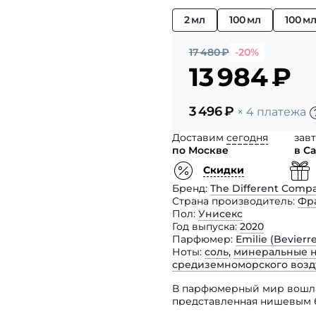
2 мл
100 мл
100 м
17 480
₽
-20%
13 984
₽
3 496
₽
× 4 платежа
Доставим
сегодня
зав
по Москве
в С
Скидки
Бренд
The Different Comp
Страна производитель
Фр
Пол
Унисекс
Год выпуска
2020
Парфюмер
Emilie (Bevier
Ноты
соль
,
минеральные 
средиземноморского возд
В парфюмерный мир вошла
представленная нишевым б
гендерных ограничений Al 