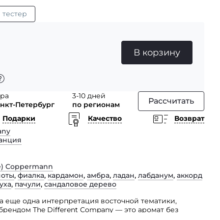
л
тестер
В корзину
тра
3-10 дней
Рассчитать
анкт-Петербург
по регионам
Подарки
Качество
Возврат
any
анция
re) Coppermann
ноты
,
фиалка
,
кардамон
,
амбра
,
ладан
,
лабданум
,
аккорд
уха
,
пачули
,
сандаловое дерево
 еще одна интерпретация восточной тематики,
рендом The Different Company — это аромат без
Sahra.