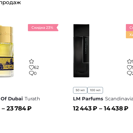
 продаж
Скидка 23%
С
Х
62
0
50 мл
100 мл
t Of Dubai
Turath
LM Parfums
Scandinavi
 –
23 784
₽
12 443
₽ –
14 438
₽
ину
В корзину
В избранное
В