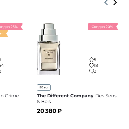
кидка 25%
Скидка 20%
ит
5
5
54
18
2
2
90 мл
an Crime
The Different Company
Des Sens
& Bois
20 380
₽
 избранное
В корзину
В избранное