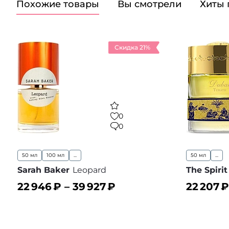
Похожие товары
Вы смотрели
Хиты
Скидка 21%
0
0
50 мл
100 мл
...
50 мл
...
Sarah Baker
Leopard
The Spiri
22 946
₽ –
39 927
₽
22 207
₽
В корзину
В корз
В избранное