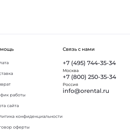
омощь
Связь с нами
+7 (495) 744-35-34
лата
Москва
ставка
+7 (800) 250-35-34
зврат
Россия
info@orental.ru
афик работы
рта сайта
литика конфиденциальности
говор оферты