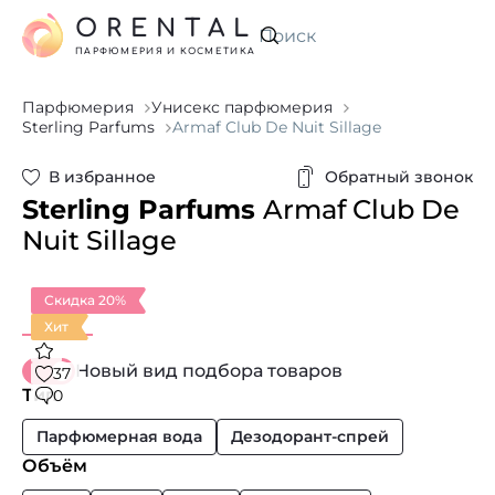
ORENTAL
Искать
ПАРФЮМЕРИЯ И КОСМЕТИКА
Парфюмерия
Унисекс парфюмерия
Sterling Parfums
Armaf Club De Nuit Sillage
В избранное
Обратный звонок
Sterling Parfums
Armaf Club De
Nuit Sillage
Скидка 20%
Хит
Новый вид подбора товаров
37
Тип
0
Парфюмерная вода
Дезодорант-спрей
Объём