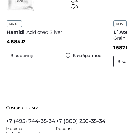
4
0
120 мл
15 мл
2
Hamidi
Addicted Silver
L`Ateli
Grain
4 884
₽
1 582
₽ 
В корзину
В избранное
В корз
Связь с нами
+7 (495) 744-35-34
+7 (800) 250-35-34
Москва
Россия