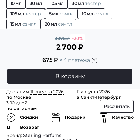
10 мл
30 мл
105 мл
30 мл
тестер
105 мл
тестер
5 мл
сэмпл
10 мл
сэмпл
15 мл
сэмпл
20 мл
сэмпл
3 375
₽
-20%
2 700
₽
675
₽
× 4 платежа
В корзину
Доставим
11 августа 2026
11 августа 2026
по Москве
в Санкт-Петербург
3-10 дней
Рассчитать
по регионам
Скидки
Подарки
Качество
Возврат
Бренд
Sterling Parfums