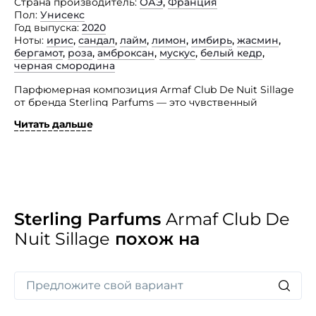
Страна производитель
ОАЭ
,
Франция
Пол
Унисекс
Год выпуска
2020
Ноты
ирис
,
сандал
,
лайм
,
лимон
,
имбирь
,
жасмин
,
бергамот
,
роза
,
амброксан
,
мускус
,
белый кедр
,
черная смородина
Парфюмерная композиция Armaf Club De Nuit Sillage
от бренда Sterling Parfums — это чувственный
восточный аромат, способный подчеркнуть лучшие
Читать дальше
качества своего владельца.
Парфюм непременно подойдет мужчинам, которые
знают вкус жизни и уверенно добиваются
поставленных целей, мужчинам сильным и смелым,
уверенным в себе и чутким. Редкие древесные,
насыщенные и цветочные ноты в композиции
построены таким образом, чтобы пленить женские
Sterling Parfums
Armaf Club De
сердца и ловить на себе восхищенные взгляды
Nuit Sillage
похож на
окружающих. Благоухание парфюма подчеркнет все
достоинства своего носителя.