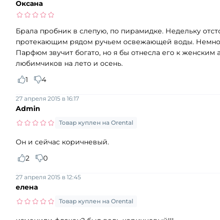
Оксана
Брала пробник в слепую, по пирамидке. Недельку отсто
протекающим рядом ручьем освежающей воды. Немного 
Парфюм звучит богато, но я бы отнесла его к женским 
любимчиков на лето и осень.
1
4
27 апреля 2015 в 16:17
Admin
Товар куплен на Orental
Он и сейчас коричневый.
2
0
27 апреля 2015 в 12:45
елена
Товар куплен на Orental