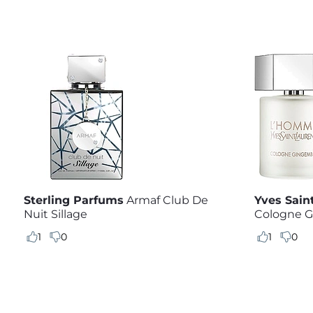
Sterling Parfums
Armaf Club De
Yves Sain
Nuit Sillage
Cologne 
1
0
1
0