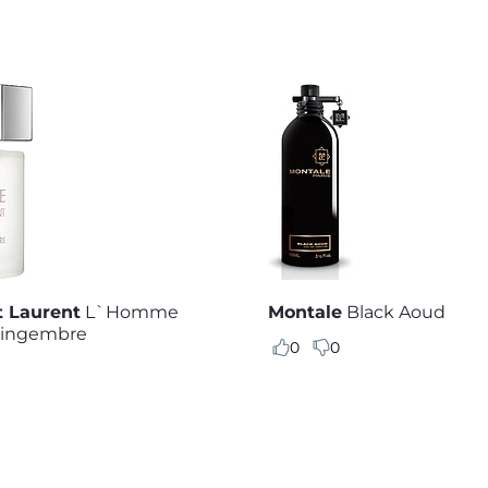
t Laurent
L`Homme
Montale
Black Aoud
Gingembre
0
0