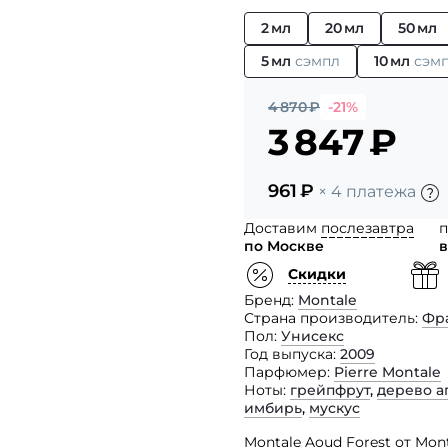
2 мл
20 мл
50 мл
5 мл
сэмпл
10 мл
сэм
4 870
₽
-21%
3 847
₽
961
₽
× 4 платежа
Доставим
послезавтра
п
по Москве
в
Скидки
Бренд
Montale
Страна производитель
Фр
Пол
Унисекс
Год выпуска
2009
Парфюмер
Pierre Montale
Ноты
грейпфрут
,
дерево а
имбирь
,
мускус
Montale Aoud Forest от Mo