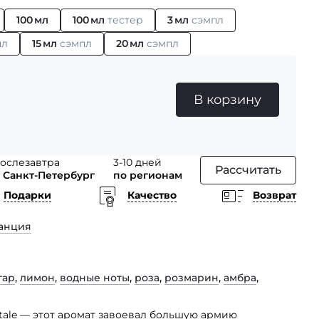
100 мл
100 мл
тестер
3 мл
сэмпл
пл
15 мл
сэмпл
20 мл
сэмпл
В корзину
ослезавтра
3-10 дней
Рассчитать
 Санкт-Петербург
по регионам
Подарки
Качество
Возврат
анция
гар
,
лимон
,
водные ноты
,
роза
,
розмарин
,
амбра
,
ntale — этот аромат завоевал большую армию