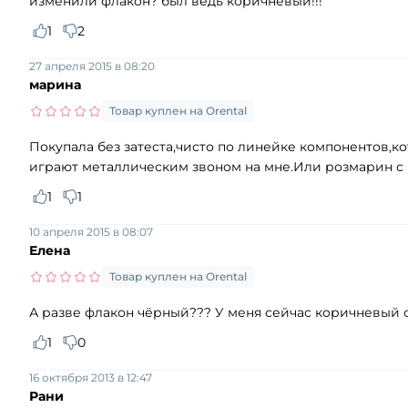
изменили флакон? был ведь коричневый!!!
1
2
27 апреля 2015 в 08:20
марина
Товар куплен на Orental
Покупала без затеста,чисто по линейке компонентов,к
играют металлическим звоном на мне.Или розмарин с 
1
1
10 апреля 2015 в 08:07
Елена
Товар куплен на Orental
А разве флакон чёрный??? У меня сейчас коричневый с
1
0
16 октября 2013 в 12:47
Рани