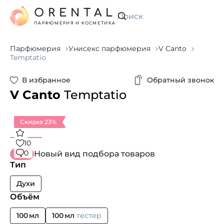
ORENTAL
Искать
ПАРФЮМЕРИЯ И КОСМЕТИКА
Парфюмерия
Унисекс парфюмерия
V Canto
Temptatio
В избранное
Обратный звонок
V Canto
Temptatio
Скидка 23%
10
0
Новый вид подбора товаров
Тип
Духи
Объём
100 мл
100 мл
тестер