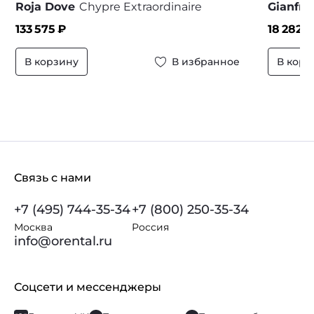
Roja Dove
Chypre Extraordinaire
Gianfra
133 575
₽
18 282
₽
В корзину
В избранное
В корз
Связь с нами
+7 (495) 744-35-34
+7 (800) 250-35-34
Москва
Россия
info@orental.ru
Соцсети и мессенджеры