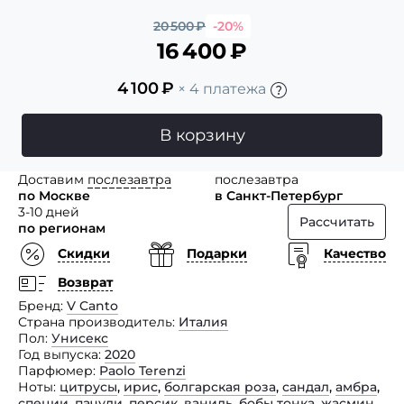
20 500
₽
-20%
16 400
₽
4 100
₽
× 4 платежа
В корзину
Доставим
послезавтра
послезавтра
по Москве
в Санкт-Петербург
3-10 дней
Рассчитать
по регионам
Скидки
Подарки
Качество
Возврат
Бренд
V Canto
Страна производитель
Италия
Пол
Унисекс
Год выпуска
2020
Парфюмер
Paolo Terenzi
Ноты
цитрусы
,
ирис
,
болгарская роза
,
сандал
,
амбра
,
специи
,
пачули
,
персик
,
ваниль
,
бобы тонка
,
жасмин
,