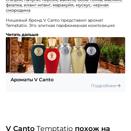
фиалка
,
иланг-иланг
,
маракуйя
,
мускус
,
черная
смородина
Нишевый бренд V Canto представил аромат
Temptatio. Это элитная парфюмерная композиция
с восточно-цветочным фруктовым характером
Читать дальше
звучания, не ограниченная рамками гендерности.
Представленный изыск вышел в рамках коллекции
марки, посвященной легендарным историческим
личностям и знаковым событиям Италии эпохи
Возрождения. Он передает яркий и опасно
искушающий рассказ о неудержимой любовной
страсти очаровательной соблазнительницы
Лукреции Боржиа, ставшей парфюмерным символом
Ароматы V Canto
этой повести. Ее очарованию и красоте невозможно
Подробнее
было сопротивляться, поэтому она всегда добивалась
желаемого.
V Canto
Temptatio
похож на