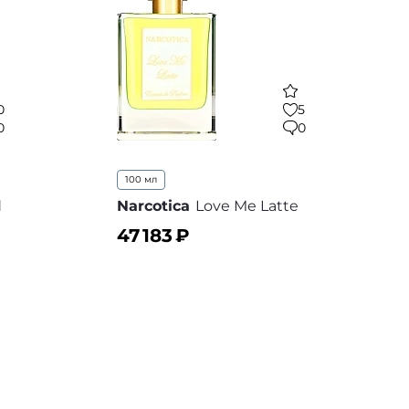
0
5
0
0
100 мл
d
Narcotica
Love Me Latte
47 183
₽
В корзину
 избранное
В избранное