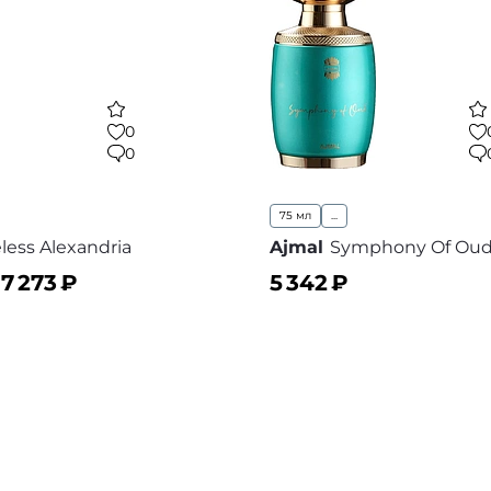
0
0
75 мл
...
less Alexandria
Ajmal
Symphony Of Ou
–
7 273
₽
5 342
₽
ину
В корзину
В избранное
В