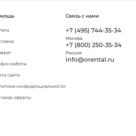
омощь
Связь с нами
+7 (495) 744-35-34
лата
Москва
ставка
+7 (800) 250-35-34
зврат
Россия
info@orental.ru
афик работы
рта сайта
литика конфиденциальности
говор оферты