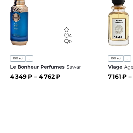
4
0
100 мл
...
100 мл
...
Le Bonheur Perfumes
Sawar
Viage
Age
4 349
₽ –
4 762
₽
7 161
₽ 
В корзину
В корз
В избранное