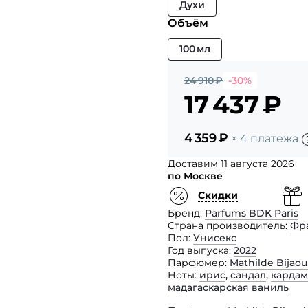
Духи
Объём
100 мл
24 910
₽
-30%
17 437
₽
4 359
₽
× 4 платежа
Доставим
11 августа 2026
по Москве
Скидки
Бренд
Parfums BDK Paris
Страна производитель
Фр
Пол
Унисекс
Год выпуска
2022
Парфюмер
Mathilde Bijaou
Ноты
ирис
,
сандал
,
карда
мадагаскарская ваниль