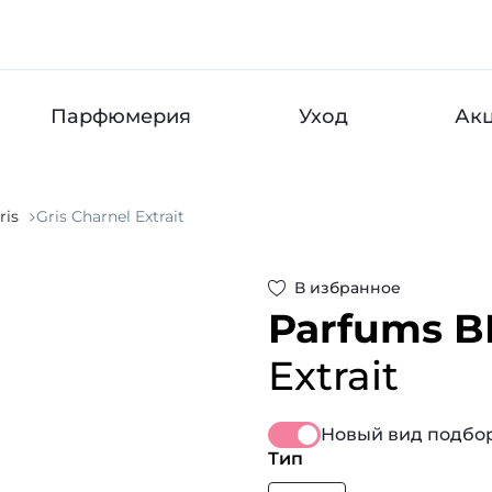
Парфюмерия
Уход
Ак
ris
Gris Charnel Extrait
В избранное
Parfums B
Extrait
Новый вид подбор
Тип