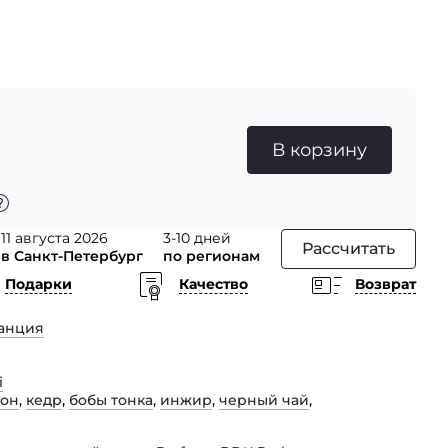
В корзину
11 августа 2026
3-10 дней
Рассчитать
в Санкт-Петербург
по регионам
Подарки
Качество
Возврат
анция
i
мон
,
кедр
,
бобы тонка
,
инжир
,
черный чай
,