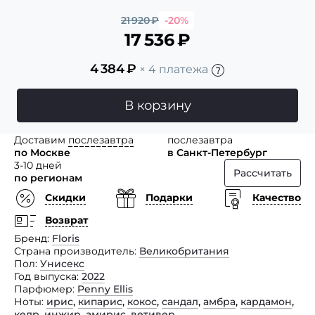
21 920
₽
-20%
17 536
₽
4 384
₽
× 4 платежа
В корзину
Доставим
послезавтра
послезавтра
по Москве
в Санкт-Петербург
3-10 дней
Рассчитать
по регионам
Скидки
Подарки
Качество
Возврат
Бренд
Floris
Страна производитель
Великобритания
Пол
Унисекс
Год выпуска
2022
Парфюмер
Penny Ellis
Ноты
ирис
,
кипарис
,
кокос
,
сандал
,
амбра
,
кардамон
,
кедр
,
инжир
,
амирис
,
ветивер