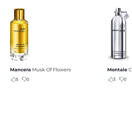
Mancera
Musk Of Flowers
Montale
C
5
0
3
0