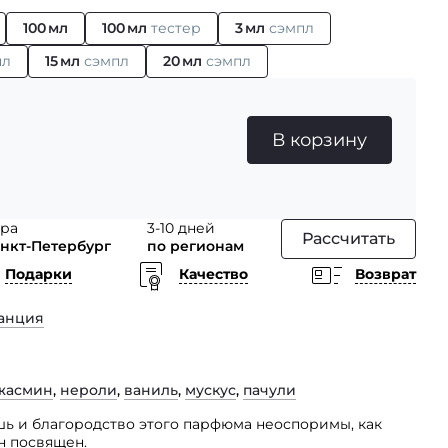
100 мл
100 мл
тестер
3 мл
сэмпл
пл
15 мл
сэмпл
20 мл
сэмпл
В корзину
тра
3-10 дней
Рассчитать
анкт-Петербург
по регионам
Подарки
Качество
Возврат
анция
жасмин
,
нероли
,
ваниль
,
мускус
,
пачули
шь и благородство этого парфюма неоспоримы, как
он посвящен.