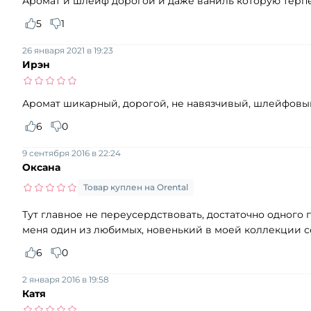
Аромат и шлейф дорогой и даже ваниль которую терпе
5
1
26 января 2021 в 19:23
Ирэн
Аромат шикарный, дорогой, не навязчивый, шлейфовый.
6
0
9 сентября 2016 в 22:24
Оксана
Товар куплен на Orental
Тут главное не переусердствовать, достаточно одного 
меня один из любимых, новенький в моей коллекции с
6
0
2 января 2016 в 19:58
Катя