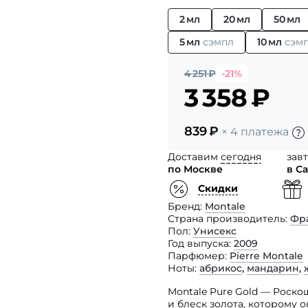
2 мл
20 мл
50 мл
5 мл
сэмпл
10 мл
сэм
4 251
₽
-21%
3 358
₽
839
₽
× 4 платежа
Доставим
сегодня
зав
по Москве
в С
Скидки
Бренд
Montale
Страна производитель
Фр
Пол
Унисекс
Год выпуска
2009
Парфюмер
Pierre Montale
Ноты
абрикос
,
мандарин
,
Montale Pure Gold — Роско
и блеск золота, которому 