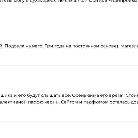
ть не могу в духах здесь не слышно. Любителям шипровых
 Подсела на него. Три года на постоянной основе). Магази
пшика и его будут слышать все. Осень-зима его время. Сто
елективной парфюмерии. Сайтом и парфюмом осталась дово