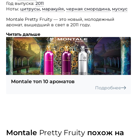
Год выпуска
2011
Ноты
цитрусы
,
маракуйя
,
черная смородина
,
мускус
Montale Pretty Fruity — это новый, молодежный
аромат, вышедший в свет в 2011 году.
Читать дальше
Этот аромат вселяет жизнерадостность и придает
уверенность в себе. Аромат несмотря на свой
универсальный характер, великолепным образом
подчеркивает уникальный и индивидуальный стиль
своего обладателя или обладательницы. Этот аромат
готов подчеркнуть все лучшие качества своего
привлекательного и обворожительного владельца.
Основные ноты: цитрусы; ноты сердца: черная
смородина и маракуйя; базовая нота: мускус.
Montale топ 10 ароматов
Подробнее
Montale
Pretty Fruity
похож на