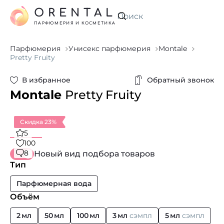
ORENTAL
Искать
ПАРФЮМЕРИЯ И КОСМЕТИКА
Парфюмерия
Унисекс парфюмерия
Montale
Pretty Fruity
В избранное
Обратный звонок
Montale
Pretty Fruity
Скидка 23%
5
100
8
Новый вид подбора товаров
Тип
Парфюмерная вода
Объём
2 мл
50 мл
100 мл
3 мл
сэмпл
5 мл
сэмпл