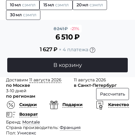
10 мл
сэмпл
15 мл
сэмпл
20 мл
сэмпл
30 мл
сэмпл
8 241
₽
-21%
6 510
₽
1 627
₽
× 4 платежа
В корзину
Доставим
11 августа 2026
11 августа 2026
по Москве
в Санкт-Петербург
3-10 дней
Рассчитать
по регионам
Скидки
Подарки
Качество
Возврат
Бренд
Montale
Страна производитель
Франция
Пол
Унисекс