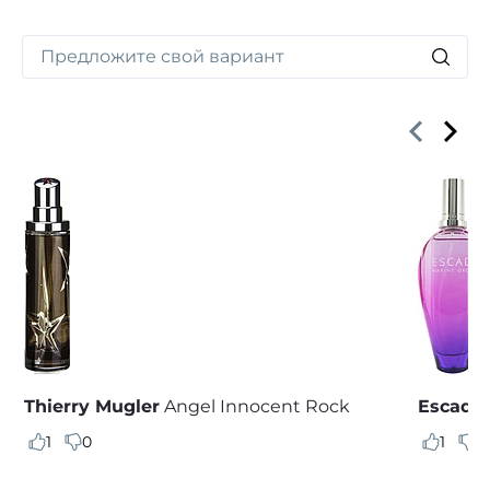
Thierry Mugler
Angel Innocent Rock
Escada
1
0
1
0