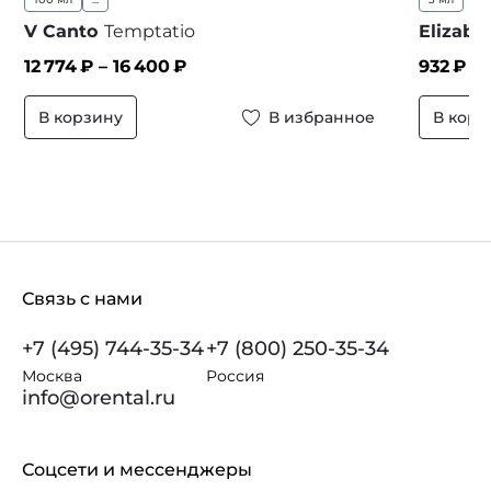
V Canto
Temptatio
Elizabe
12 774
₽ –
16 400
₽
932
₽
В корзину
В избранное
В корз
Связь с нами
+7 (495) 744-35-34
+7 (800) 250-35-34
Москва
Россия
info@orental.ru
Соцсети и мессенджеры