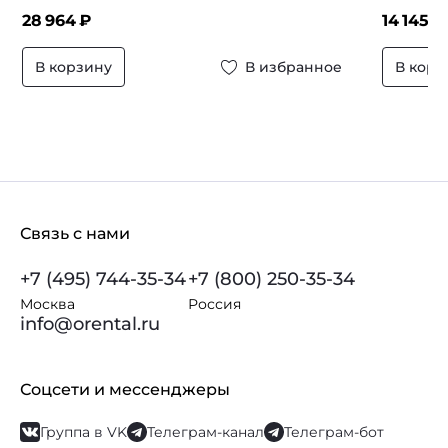
28 964
₽
14 145
₽
В корзину
В избранное
В корз
Связь с нами
+7 (495) 744-35-34
+7 (800) 250-35-34
Москва
Россия
info@orental.ru
Соцсети и мессенджеры
Группа в VK
Телеграм-канал
Телеграм-бот