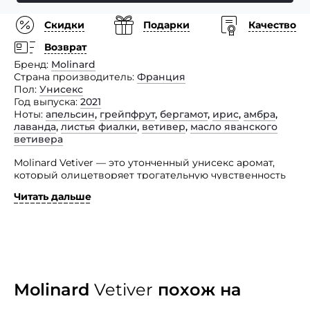
Скидки
Подарки
Качество
Возврат
Бренд
Molinard
Страна производитель
Франция
Пол
Унисекс
Год выпуска
2021
Ноты
апельсин
,
грейпфрут
,
бергамот
,
ирис
,
амбра
,
лаванда
,
листья фиалки
,
ветивер
,
масло яванского
ветивера
Molinard Vetiver — это утонченный унисекс аромат,
который олицетворяет трогательную чувственность
и легкость. Этот парфюм найдет отклик в сердцах
Читать дальше
современных женщин, желающих выразить себя
и обладающих уверенностью.
Его стойкость на протяжении всего дня освежит вас
и подарит энергию, привлекая восхищенные взгляды
и комплименты окружающих. Это не просто аромат,
а ваш верный спутник в мире вдохновения
и достижений, который станет идеальным «эфирным
Molinard
Vetiver
похож на
аксессуаром» к любому образу, подчеркивая вашу
индивидуальность и уникальность.