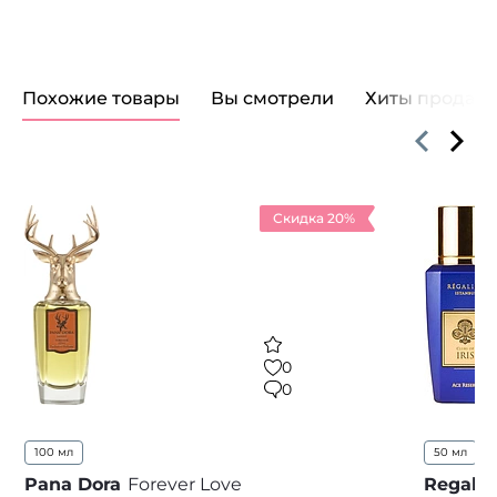
Похожие товары
Вы смотрели
Хиты продаж
Скидка 20%
0
0
100 мл
50 мл
...
Pana Dora
Forever Love
Regalie