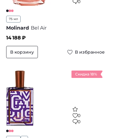
0
75 мл
Molinard
Bel Air
14 188
₽
В корзину
В избранное
Скидка 18%
0
0