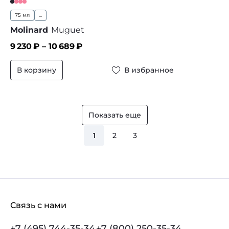
75 мл
...
Molinard
Muguet
9 230
₽ –
10 689
₽
В корзину
В избранное
Показать еще
1
2
3
Связь с нами
+7 (495) 744-35-34
+7 (800) 250-35-34