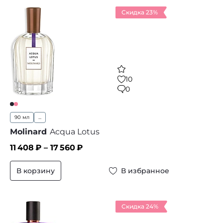
Скидка 23%
10
0
90 мл
...
Molinard
Acqua Lotus
11 408
₽ –
17 560
₽
В корзину
В избранное
Скидка 24%