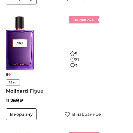
Скидка 24%
5
61
3
75 мл
Molinard
Figue
11 259
₽
В корзину
В избранное