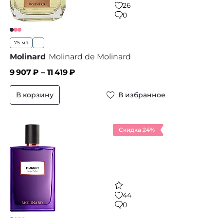
26
0
75 мл
...
Molinard
Molinard de Molinard
9 907
₽ –
11 419
₽
В корзину
В избранное
Скидка 24%
44
0