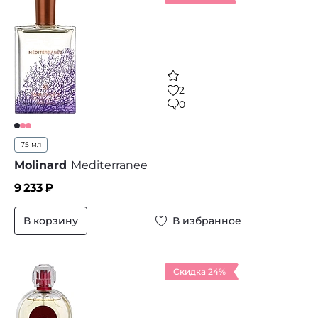
2
0
75 мл
Molinard
Mediterranee
9 233
₽
В корзину
В избранное
Скидка 24%