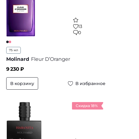
13
0
75 мл
Molinard
Fleur D’Oranger
9 230
₽
В корзину
В избранное
Скидка 18%