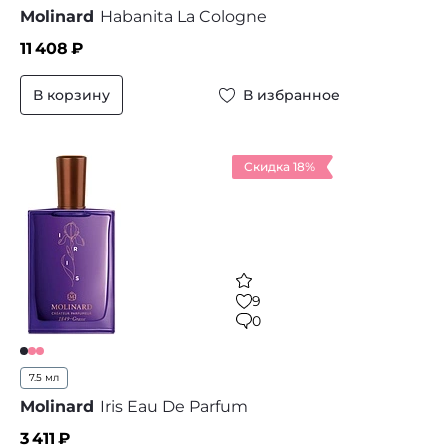
Molinard
Habanita La Cologne
11 408
₽
В корзину
В избранное
Скидка 18%
9
0
7.5 мл
Molinard
Iris Eau De Parfum
3 411
₽