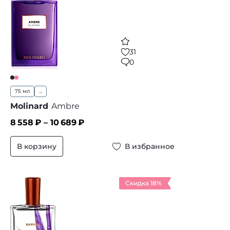
31
0
75 мл
...
Molinard
Ambre
8 558
₽ –
10 689
₽
В корзину
В избранное
Скидка 18%