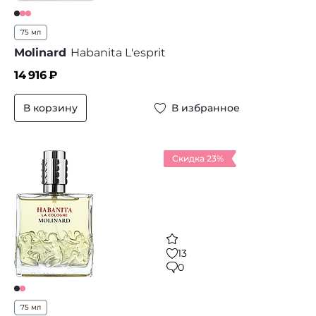
75 мл
Molinard
Habanita L'esprit
14 916
₽
В корзину
В избранное
Скидка 23%
13
0
75 мл