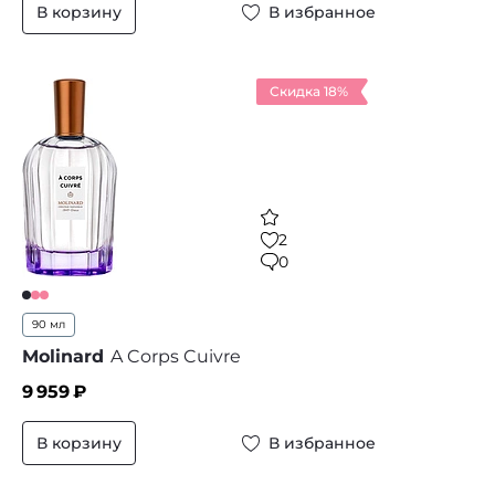
В корзину
В избранное
Скидка 18%
2
0
90 мл
Molinard
A Corps Cuivre
9 959
₽
В корзину
В избранное