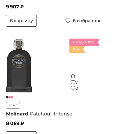
9 907
₽
В корзину
В избранное
Скидка 18%
Хит
7
0
75 мл
Molinard
Patchouli Intense
8 069
₽