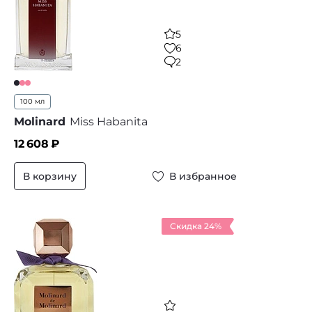
5
6
2
100 мл
Molinard
Miss Habanita
12 608
₽
В корзину
В избранное
Скидка 24%