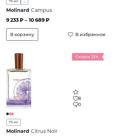
75 мл
...
Molinard
Campus
9 233
₽ –
10 689
₽
В корзину
В избранное
Скидка 23%
8
0
75 мл
Molinard
Citrus Noir