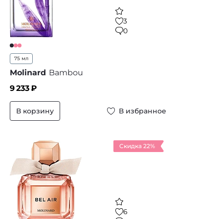
3
0
75 мл
Molinard
Bambou
9 233
₽
В корзину
В избранное
Скидка 22%
6