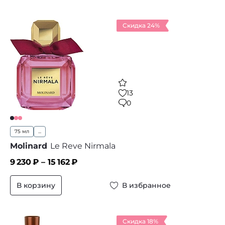
Скидка 24%
13
0
75 мл
...
Molinard
Le Reve Nirmala
9 230
₽ –
15 162
₽
В корзину
В избранное
Скидка 18%