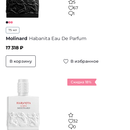
5
67
1
75 мл
Molinard
Habanita Eau De Parfum
17 318
₽
В корзину
В избранное
Скидка 18%
32
0