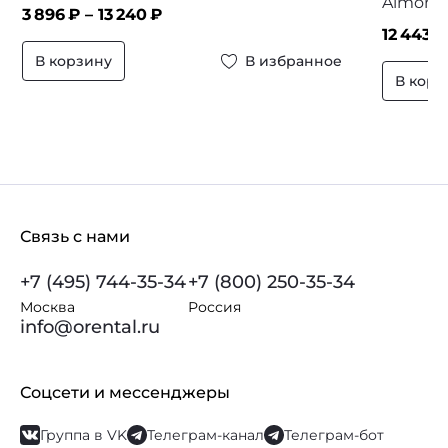
Almond
3 896
₽ –
13 240
₽
12 443
₽
В корзину
В избранное
В корз
Связь с нами
+7 (495) 744-35-34
+7 (800) 250-35-34
Москва
Россия
info@orental.ru
Соцсети и мессенджеры
Группа в VK
Телеграм-канал
Телеграм-бот