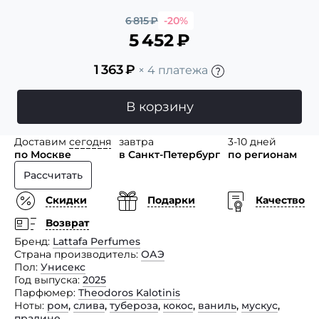
6 815
₽
-20%
5 452
₽
1 363
₽
× 4 платежа
В корзину
Доставим
сегодня
завтра
3-10 дней
по Москве
в Санкт-Петербург
по регионам
Рассчитать
Скидки
Подарки
Качество
Возврат
Бренд
Lattafa Perfumes
Страна производитель
ОАЭ
Пол
Унисекс
Год выпуска
2025
Парфюмер
Theodoros Kalotinis
Ноты
ром
,
слива
,
тубероза
,
кокос
,
ваниль
,
мускус
,
пралине