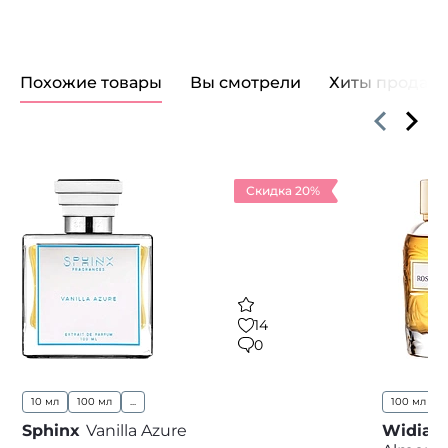
Похожие товары
Вы смотрели
Хиты продаж
Скидка 20%
14
0
10 мл
100 мл
...
100 мл
..
Sphinx
Vanilla Azure
Widian 