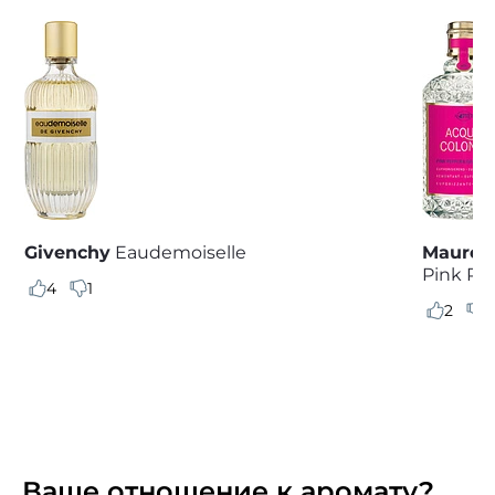
Givenchy
Eaudemoiselle
Maurer 
Pink Pep
4
1
2
0
Ваше отношение к аромату?