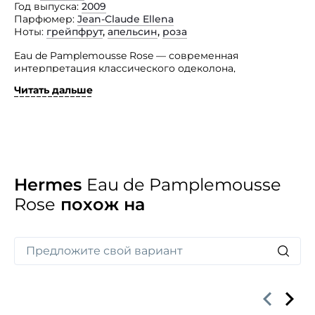
Год выпуска
2009
Парфюмер
Jean-Claude Ellena
Ноты
грейпфрут
,
апельсин
,
роза
Eau de Pamplemousse Rose — современная
интерпретация классического одеколона,
усовершенствованная и переосмысленная.
Читать дальше
Обрамляя яркие цитрусовые ноты тонкими,
изящными ароматами розы, он полностью
преображает традиционное звучание одеколона
и создаёт утончённый, благородный Eau
de Pamplemousse Rose. Утончённая роза смягчает
цитрусовую свежесть и подчёркивает всё
благородство и изысканность аромата.
Hermes
Eau de Pamplemousse
Rose
похож на