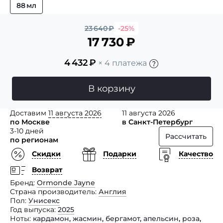
88 мл
23 640
₽
-25%
17 730
₽
4 432
₽
× 4 платежа
В корзину
Доставим
11 августа 2026
11 августа 2026
по Москве
в Санкт-Петербург
3-10 дней
Рассчитать
по регионам
Скидки
Подарки
Качество
Возврат
Бренд
Ormonde Jayne
Страна производитель
Англия
Пол
Унисекс
Год выпуска
2025
Ноты
кардамон
,
жасмин
,
бергамот
,
апельсин
,
роза
,