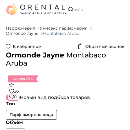
ORENTAL
Искать
ПАРФЮМЕРИЯ И КОСМЕТИКА
Парфюмерия
Унисекс парфюмерия
Ormonde Jayne
Montabaco Aruba
В избранное
Обратный звонок
Ormonde Jayne
Montabaco
Aruba
Скидка 25%
26
0
Новый вид подбора товаров
Тип
Парфюмерная вода
Объём