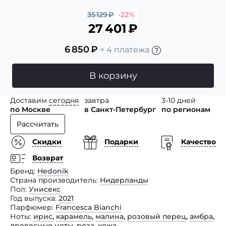
35 129
₽
-22%
27 401
₽
6 850
₽
× 4 платежа
В корзину
Доставим
сегодня
завтра
3-10 дней
по Москве
в Санкт-Петербург
по регионам
Рассчитать
Скидки
Подарки
Качество
Возврат
Бренд
Hedonik
Страна производитель
Нидерланды
Пол
Унисекс
Год выпуска
2021
Парфюмер
Francesca Bianchi
Ноты
ирис
,
карамель
,
малина
,
розовый перец
,
амбра
,
древесные ноты
,
роза
,
кожа