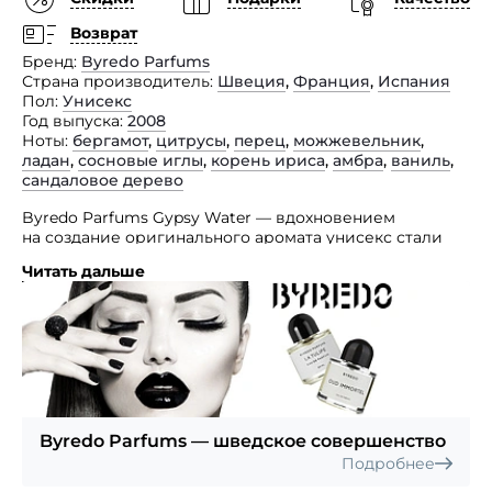
Возврат
Бренд
Byredo Parfums
Страна производитель
Швеция
,
Франция
,
Испания
Пол
Унисекс
Год выпуска
2008
Ноты
бергамот
,
цитрусы
,
перец
,
можжевельник
,
ладан
,
сосновые иглы
,
корень ириса
,
амбра
,
ваниль
,
сандаловое дерево
Byredo Parfums Gypsy Water — вдохновением
на создание оригинального аромата унисекс стали
мистические дремучие леса, ароматные земли.
Читать дальше
Парфюм обладает характерным ароматом свободы,
загадки и раскрепощенности. Эклектичный аромат
проникнут духом свободы жизни цыган. Только
натуральные, сбалансированные природные
составляющие входят в парфюм. Можжевельник,
лимон, бергамот, перец — верхние нотки аромата.
Сердечные аккорды представлены ароматом ладана,
сосновых иголок, ириса. Ваниль, амбра, сандал —
Byredo Parfums — шведское совершенство
базовые нотки.
Подробнее