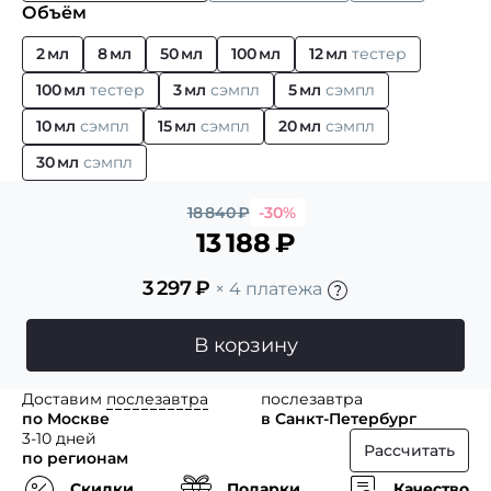
Объём
2 мл
8 мл
50 мл
100 мл
12 мл
тестер
100 мл
тестер
3 мл
сэмпл
5 мл
сэмпл
10 мл
сэмпл
15 мл
сэмпл
20 мл
сэмпл
30 мл
сэмпл
18 840
₽
-30%
13 188
₽
3 297
₽
× 4 платежа
В корзину
Доставим
послезавтра
послезавтра
по Москве
в Санкт-Петербург
3-10 дней
Рассчитать
по регионам
Скидки
Подарки
Качество