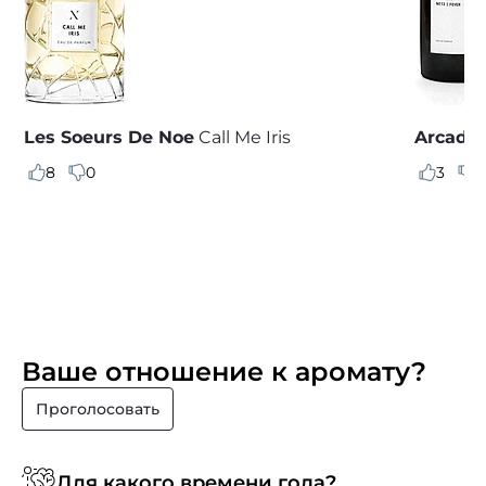
Les Soeurs De Noe
Call Me Iris
Arcadia
8
0
3
0
Ваше отношение к аромату?
Проголосовать
Для какого времени года?