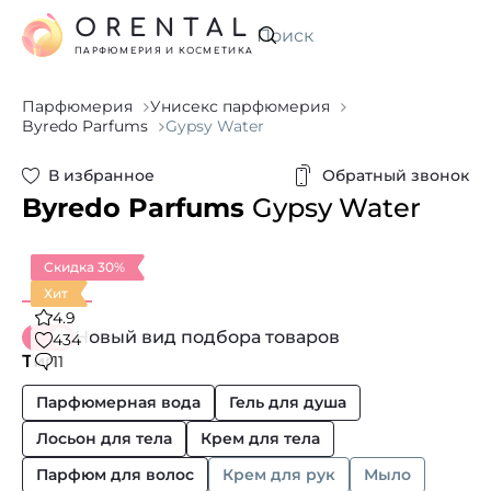
ORENTAL
Искать
ПАРФЮМЕРИЯ И КОСМЕТИКА
Парфюмерия
Унисекс парфюмерия
Byredo Parfums
Gypsy Water
В избранное
Обратный звонок
Byredo Parfums
Gypsy Water
Скидка 30%
Хит
4.9
Новый вид подбора товаров
434
Тип
11
Парфюмерная вода
Гель для душа
Лосьон для тела
Крем для тела
Парфюм для волос
Крем для рук
Мыло