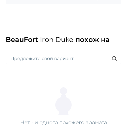
и отличается мужественным характером
с благородным, глубоким и мощным звучанием.
BeauFort
Iron Duke
похож на
Нет ни одного похожего аромата