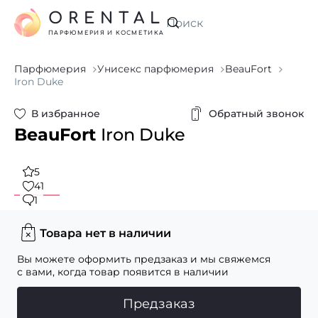
ORENTAL
Искать
ПАРФЮМЕРИЯ И КОСМЕТИКА
Парфюмерия
Унисекс парфюмерия
BeauFort
Iron Duke
В избранное
Обратный звонок
BeauFort
Iron Duke
5
41
1
Товара нет в наличии
Вы можете оформить предзаказ и мы свяжемся
с вами, когда товар появится в наличии
Предзаказ