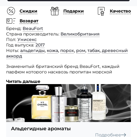
Скидки
Подарки
Качество
Возврат
Бренд
BeauFort
Страна производитель
Великобритания
Пол
Унисекс
Год выпуска
2017
Ноты
альдегиды
,
кожа
,
порох
,
ром
,
табак
,
древесный
аккорд
Знаменитый британский бренд BeauFort, каждый
парфюм которого насквозь пропитан морской
тематикой, на суд требовательной публики
Читать дальше
представил свой очередной шедевр — унисекс
аромат Iron Duke.
Аромат был презентован на выставке Pitti Fragranze
в 2017 году и является дебютным в новой
парфюмерной коллекции под названием Revenants,
являющийся посвящением великим и легендарным
личностям Великобритании. BeauFort Iron Duke —
посвящение великому полководцу
Альдегидные ароматы
и государственному деятелю Артуру Уэлсли.
Подробнее
Принадлежит аромат к группе древесно-пряные