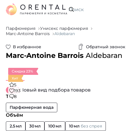
ORENTAL
Искать
ПАРФЮМЕРИЯ И КОСМЕТИКА
Парфюмерия
Унисекс парфюмерия
Marc-Antoine Barrois
Aldebaran
В избранное
Обратный звонок
Marc-Antoine Barrois
Aldebaran
Скидка 23%
Хит
5
Новый вид подбора товаров
193
Тип
8
Парфюмерная вода
Объём
2.5 мл
30 мл
100 мл
10 мл
без спрея