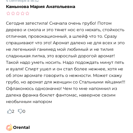
4 сентября в 18:52
Камынова Мария Анатольевна
Сегодня затестила! Сначала очень грубо! Потом
дерево и смола и это тянет нос его нюхать, стойкость
отличная, провокационный, а шлейф что то. Сразу
спрашивают что это! Аромат далеко не для всех и это
не легенький ганимед мой любимый и не тилия
сладкнькая липка, это взрослый дорогой аромат!
Такой надо уметь носить. Надо подождать минут пять
и вуаля! Спирт ушел и он стал более нежнее, хотя не
об этом аромате говорить о нежности. Может скажу
грубо, но аромат для женщин со Стальными яйцами!!!
Офлаконюсь однозначно! Чем то мне напомнил из
далека франка боклет фантомас, наверное своим
необычным напором
2
0
Orental