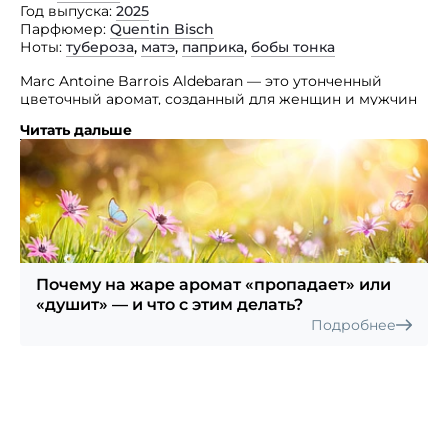
Год выпуска
2025
Парфюмер
Quentin Bisch
Ноты
тубероза
,
матэ
,
паприка
,
бобы тонка
Marc Antoine Barrois Aldebaran — это утонченный
цветочный аромат, созданный для женщин и мужчин
парфюмером Квентином Бишем. Верхние ноты
Читать дальше
раскрываются яркой туберозой, сердце аромата
наполнено аккордами мате и паприки, а базовая нота
бобов тонка добавляет глубину и теплоту.
Этот парфюм, как звезда Альдебаран, излучает свой
свет и притягивает внимание, олицетворяя надежду
и оптимизм. Название аромата вдохновлено яркой
звездой, открытой в 18 веке арабским астрономом,
что добавляет продукту загадочности и величия. Это
Почему на жаре аромат «пропадает» или
изысканное сочетание нот, призванное подчеркнуть
«душит» — и что с этим делать?
индивидуальность и восхитить окружающих своим
Подробнее
утонченным ароматом.