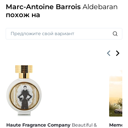
Marc-Antoine Barrois
Aldebaran
похож на
Haute Fragrance Company
Beautiful &
Memo
M