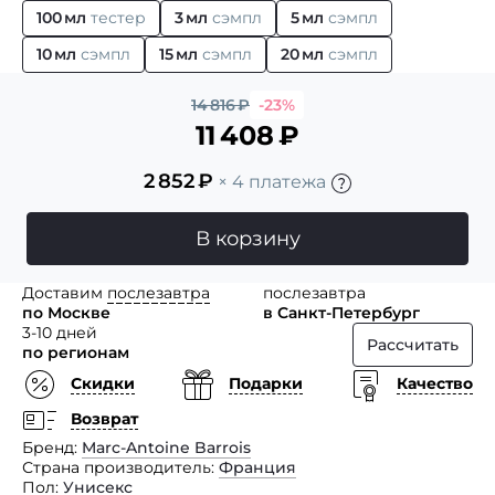
100 мл
тестер
3 мл
сэмпл
5 мл
сэмпл
10 мл
сэмпл
15 мл
сэмпл
20 мл
сэмпл
14 816
₽
-23%
11 408
₽
2 852
₽
× 4 платежа
В корзину
Доставим
послезавтра
послезавтра
по Москве
в Санкт-Петербург
3-10 дней
Рассчитать
по регионам
Скидки
Подарки
Качество
Возврат
Бренд
Marc-Antoine Barrois
Страна производитель
Франция
Пол
Унисекс