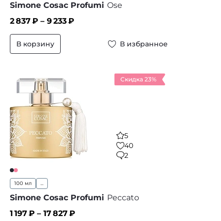
Simone Cosac Profumi
Ose
2 837
₽ –
9 233
₽
В корзину
В избранное
Скидка 23%
5
40
2
100 мл
...
Simone Cosac Profumi
Peccato
1 197
₽ –
17 827
₽