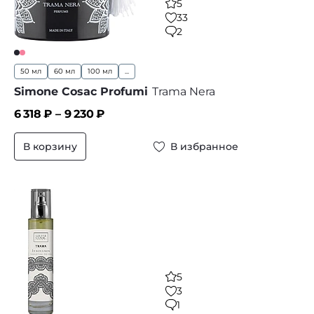
5
33
2
50 мл
60 мл
100 мл
...
Simone Cosac Profumi
Trama Nera
6 318
₽ –
9 230
₽
В корзину
В избранное
5
3
1