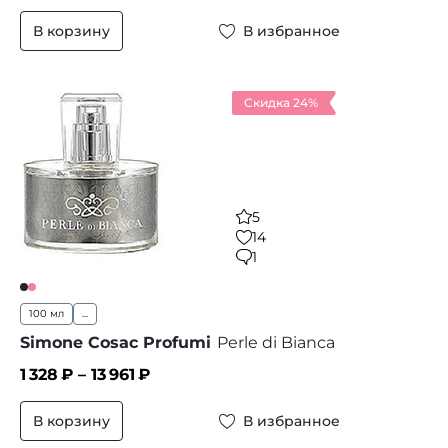
В корзину
В избранное
Скидка 24%
5
14
1
100 мл
...
Simone Cosac Profumi
Perle di Bianca
1 328
₽ –
13 961
₽
В корзину
В избранное