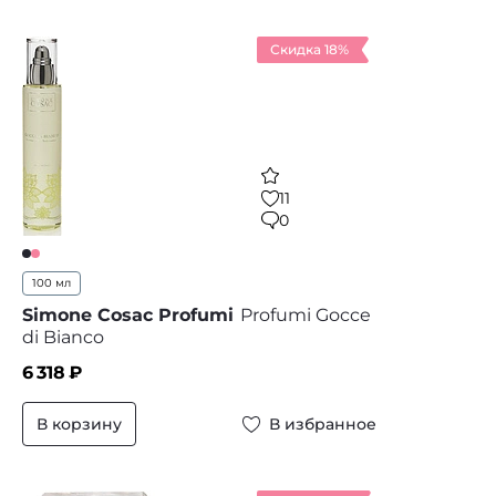
Скидка 18%
11
0
100 мл
Simone Cosac Profumi
Profumi Gocce
di Bianco
6 318
₽
В корзину
В избранное