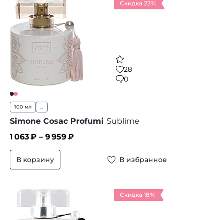
Скидка 23%
28
0
100 мл
...
Simone Cosac Profumi
Sublime
1 063
₽ –
9 959
₽
В корзину
В избранное
Скидка 18%