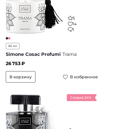
5
14
1
60 мл
Simone Cosac Profumi
Trama
26 753
₽
В корзину
В избранное
Скидка 24%