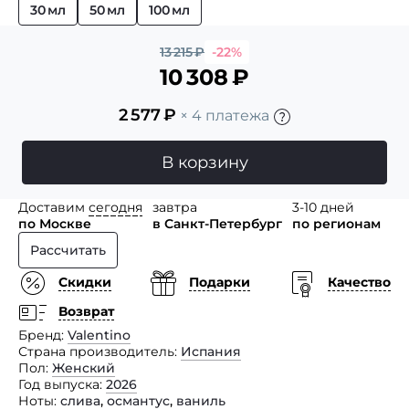
30 мл
50 мл
100 мл
13 215
₽
-22%
10 308
₽
2 577
₽
× 4 платежа
В корзину
Доставим
сегодня
завтра
3-10 дней
по Москве
в Санкт-Петербург
по регионам
Рассчитать
Скидки
Подарки
Качество
Возврат
Бренд
Valentino
Страна производитель
Испания
Пол
Женский
Год выпуска
2026
Ноты
слива
,
османтус
,
ваниль