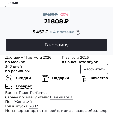
50 мл
27 260
₽
-20%
21 808
₽
5 452
₽
× 4 платежа
В корзину
Доставим
11 августа 2026
11 августа 2026
по Москве
в Санкт-Петербург
3-10 дней
Рассчитать
по регионам
Скидки
Подарки
Качество
Возврат
Бренд
Tauer Perfumes
Страна производитель
Швейцария
Пол
Женский
Год выпуска
2007
Ноты
кориандр
,
петитгрейн
,
ирис
,
ладан
,
амбра
,
кедр