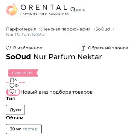
ORENTAL
Искать
ПАРФЮМЕРИЯ И КОСМЕТИКА
Парфюмерия
Женская парфюмерия
SoOud
Nur Parfum Nektar
В избранное
Обратный звонок
SoOud
Nur Parfum Nektar
Скидка 21%
5
10
1
Новый вид подбора товаров
Тип
Духи
Объём
30 мл
тестер