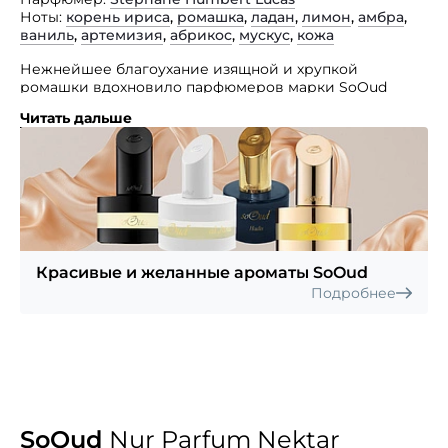
Ноты
корень ириса
,
ромашка
,
ладан
,
лимон
,
амбра
,
ваниль
,
артемизия
,
абрикос
,
мускус
,
кожа
Нежнейшее благоухание изящной и хрупкой
ромашки вдохновило парфюмеров марки SoOud
на создание аромата с названием Nur Parfum Nektar.
Читать дальше
Дополненная запахом спелого, налитого летним
солнцем абрикоса и нежной сладостью ванили, она
образует изысканное и фантастическое благоухание.
Представленный изыск станет настоящим
сокровищем для молодой и энергичной девушки,
которая любит и умеет покорять мужские сердца,
ценит роскошь и изыск. Запах придаст вашему образу
завораживающей недосказанности и тонко
Красивые и желанные ароматы SoOud
подчеркнет красоту в любое время суток и при любых
Подробнее
обстоятельствах.
SoOud
Nur Parfum Nektar