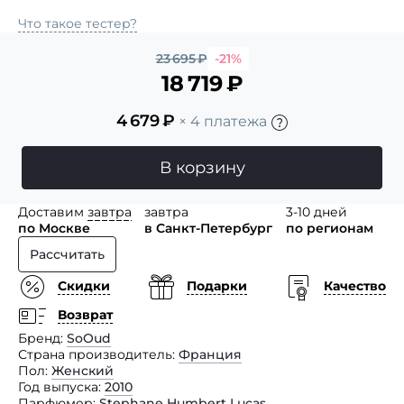
Что такое тестер?
23 695
₽
-21%
18 719
₽
4 679
₽
× 4 платежа
В корзину
Доставим
завтра
завтра
3-10 дней
по Москве
в Санкт-Петербург
по регионам
Рассчитать
Скидки
Подарки
Качество
Возврат
Бренд
SoOud
Страна производитель
Франция
Пол
Женский
Год выпуска
2010
Парфюмер
Stephane Humbert Lucas