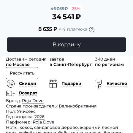
46 055
₽
-25%
34 541
₽
8 635
₽
× 4 платежа
В корзину
Доставим
сегодня
завтра
3-10 дней
по Москве
в Санкт-Петербург
по регионам
Рассчитать
Скидки
Подарки
Качество
Возврат
Бренд
Roja Dove
Страна производитель
Великобритания
Пол
Унисекс
Год выпуска
2026
Парфюмер
Roja Dove
Ноты
кокос
,
сандаловое дерево
,
жареный лесной
орех
,
кофейные зерна
,
бобы тонка
,
молоко
,
бензоин
,