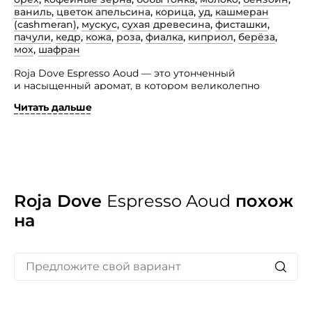
ваниль
,
цветок апельсина
,
корица
,
уд
,
кашмеран
(сashmeran)
,
мускус
,
сухая древесина
,
фисташки
,
пачули
,
кедр
,
кожа
,
роза
,
фиалка
,
киприол
,
берёза
,
мох
,
шафран
Roja Dove Espresso Aoud — это утонченный
и насыщенный аромат, в котором великолепно
сочетаются обжаренный кофе и теплые ноты
Читать дальше
дерева уд. В композиции представленного парфюма
звучат цветочные аккорды апельсина, розы и фиалки,
приправленные корицей и шафраном.
После этого открывается гурманское сердце
с оттенками обжаренных кофейных зерен, фисташек,
карамелизированных орехов, кокоса, молока,
кремовых ноток бобов тонка и ванили. В основе
Roja Dove
Espresso Aoud
похож
композиции ощущается теплое сочетание древесины,
на
пачулей, мха, киприола, кедра, сандала, кожи, березы,
бензоина, кашемерана и мускуса, создавая
уникальное смолисто-древесно-кожистое
послевкусие. Парфюм адресован тем, кто ценит
изысканные и богатые ароматы.