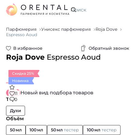
ORENTAL
Искать
ПАРФЮМЕРИЯ И КОСМЕТИКА
Парфюмерия
Унисекс парфюмерия
Roja Dove
Espresso Aoud
В избранное
Обратный звонок
Roja Dove
Espresso Aoud
Скидка 25%
Новинка
Новый вид подбора товаров
11
Тип
0
Духи
Объём
50 мл
100 мл
50 мл
тестер
100 мл
тестер