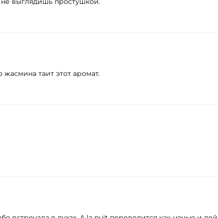
ы не выглядишь простушкой.
 жасмина таит этот аромат.
о встречала в духах. A la nuit переводится как ночью и де