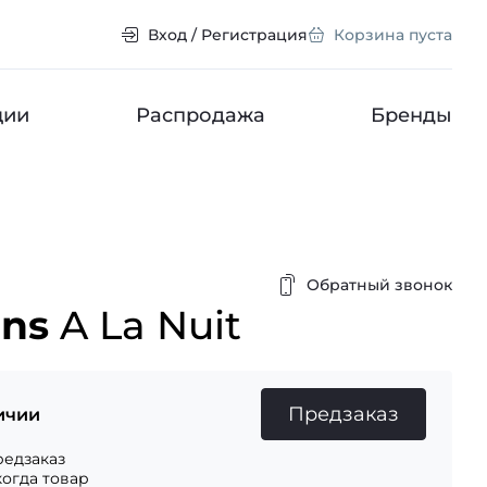
Вход / Регистрация
Корзина пуста
ции
Распродажа
Бренды
Обратный звонок
ens
A La Nuit
Предзаказ
ичии
едзаказ
когда товар