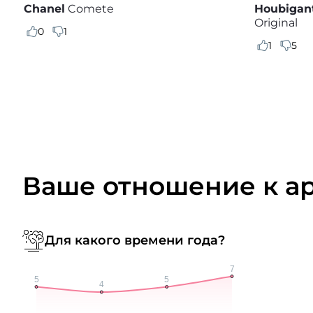
Chanel
Comete
Houbigan
Original
0
1
1
5
Ваше отношение к а
Для какого времени года?