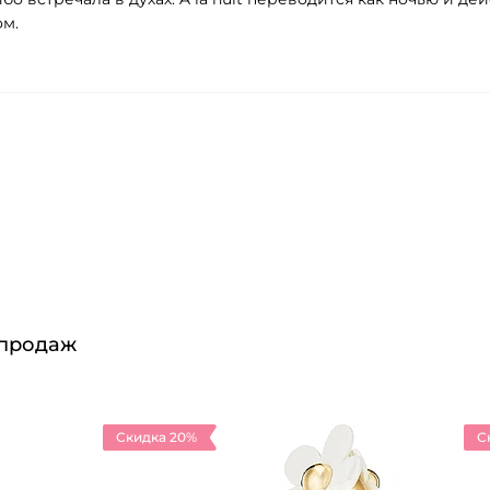
ом.
 продаж
Скидка 20%
С