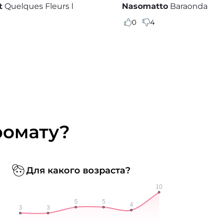
t
Quelques Fleurs l
Nasomatto
Baraonda
0
4
ромату?
Для какого возраста?