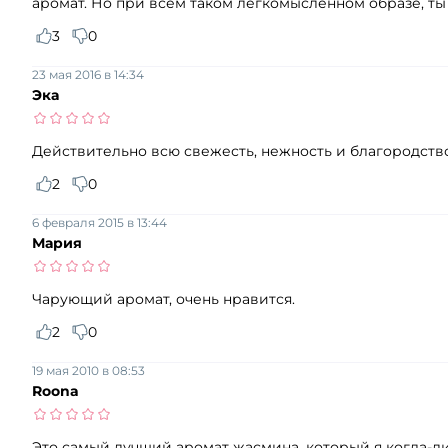
аромат. Но при всем таком легкомысленном образе, т
3
0
23 мая 2016 в 14:34
Эка
Действительно всю свежесть, нежность и благородство
2
0
6 февраля 2015 в 13:44
Мария
Чарующий аромат, очень нравится.
2
0
19 мая 2010 в 08:53
Roona
Это самый лучший аромат жасмина, который я когда-либ