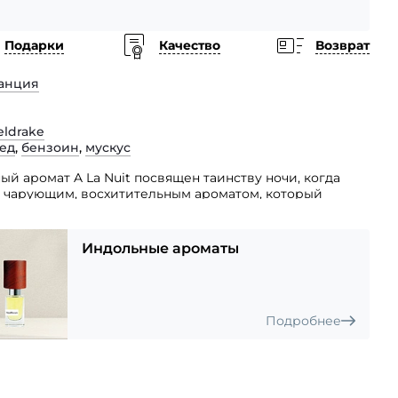
Подарки
Качество
Возврат
анция
eldrake
ед
,
бензоин
,
мускус
й аромат A La Nuit посвящен таинству ночи, когда
я чарующим, восхитительным ароматом, который
 египетского и марокканского жасмина стали первой
Индольные ароматы
го, утонченного парфюма.
Подробнее