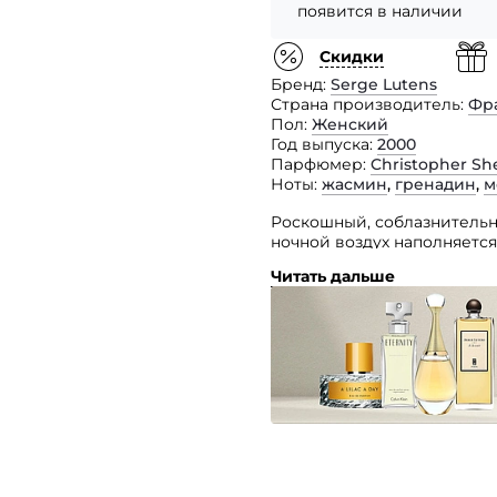
появится в наличии
Скидки
Бренд
Serge Lutens
Страна производитель
Фр
Пол
Женский
Год выпуска
2000
Парфюмер
Christopher Sh
Ноты
жасмин
,
гренадин
,
м
Роскошный, соблазнительны
ночной воздух наполняетс
источает жасмин.
Читать дальше
Именно цветы индийского,
скрипкой этого чувственно