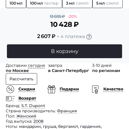
100 мл
100 мл
тестер
3 мл
сэмпл
5 мл
сэмпл
13 035
₽
-20%
10 428
₽
2 607
₽
× 4 платежа
В корзину
Доставим
сегодня
завтра
3-10 дней
по Москве
в Санкт-Петербург
по регионам
Рассчитать
Скидки
Подарки
Качество
Возврат
Бренд
S.T. Dupont
Страна производитель
Франция
Пол
Женский
Год выпуска
2008
Ноты
мандарин
,
груша
,
бергамот
,
гардения
,