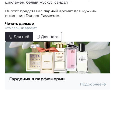
цикламен
,
белый мускус
,
сандал
Dupont представил парный аромат для мужчин
и женщин Dupont Passenger.
Читать дальше
Женский парфюм Dupont Passenger pour Femme
Это парный аромат
составлен на основе нот зеленого мандарина,
бергамота, черной смородины, груши, цикламена,
Для неё
Для него
розы, гардении, белого персика, орриса, ванили,
белого мускуса и сандала.
Гардения в парфюмерии
Подробнее