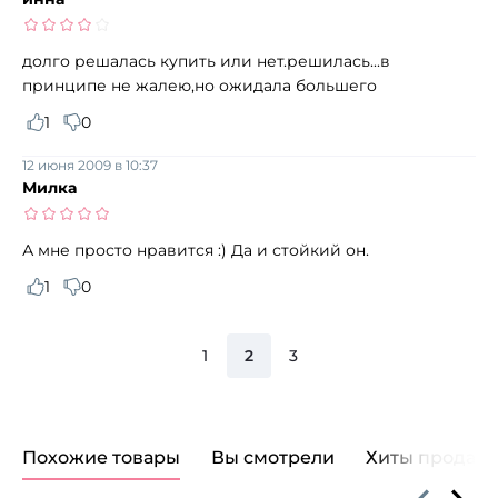
долго решалась купить или нет.решилась...в
принципе не жалею,но ожидала большего
1
0
12 июня 2009 в 10:37
Милка
А мне просто нравится :) Да и стойкий он.
1
0
1
2
3
Похожие товары
Вы смотрели
Хиты продаж