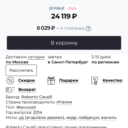
31 736
₽
-24%
24 119
₽
6 029
₽
× 4 платежа
В корзину
Доставим
сегодня
завтра
3-10 дней
по Москве
в Санкт-Петербург
по регионам
Рассчитать
Скидки
Подарки
Качество
Возврат
Бренд
Roberto Cavalli
Страна производитель
Италия
Пол
Женский
Год выпуска
2014
Ноты
уд (агаровое дерево)
,
кедр
,
лабданум
,
ваниль
Roberto Cavalli представил своим поклонникам