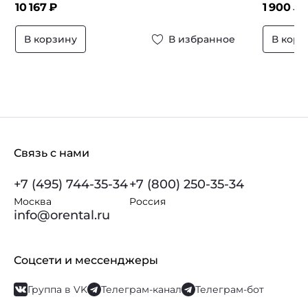
10 167
₽
1 900
₽
В корзину
В избранное
В корз
Связь с нами
+7 (495) 744-35-34
+7 (800) 250-35-34
Москва
Россия
info@orental.ru
Соцсети и мессенджеры
Группа в VK
Телеграм-канал
Телеграм-бот