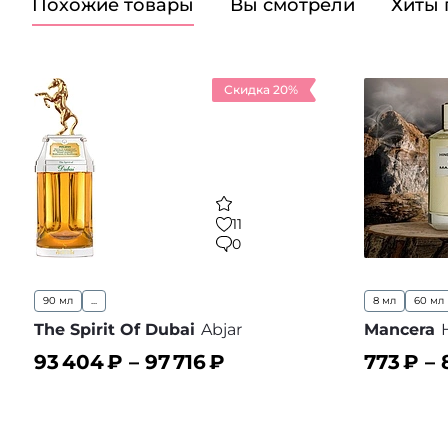
Похожие товары
Вы смотрели
Хиты
Скидка 20%
11
0
90 мл
...
8 мл
60 мл
The Spirit Of Dubai
Abjar
Mancera
93 404
₽ –
97 716
₽
773
₽ –
В корзину
В корз
В избранное