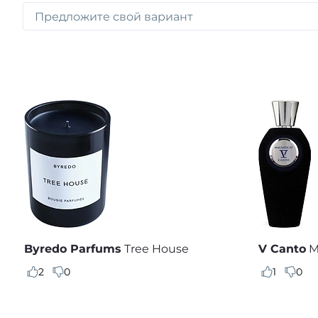
Byredo Parfums
Tree House
V Canto
M
2
0
1
0