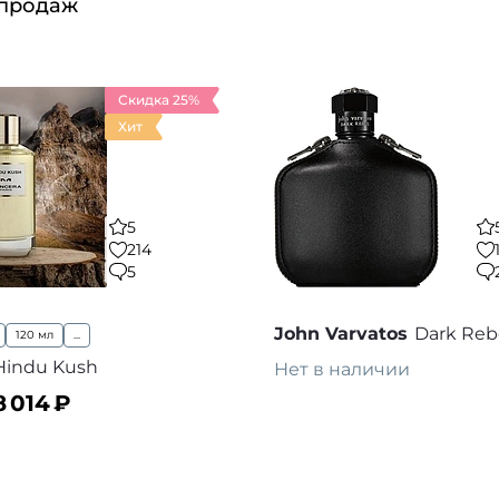
 продаж
Скидка 25%
Хит
5
214
5
John Varvatos
Dark Reb
120 мл
...
Hindu Kush
Нет в наличии
8 014
₽
Предзаказ
В
ину
В избранное