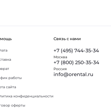
омощь
Связь с нами
+7 (495) 744-35-34
лата
Москва
ставка
+7 (800) 250-35-34
зврат
Россия
info@orental.ru
афик работы
рта сайта
литика конфиденциальности
говор оферты