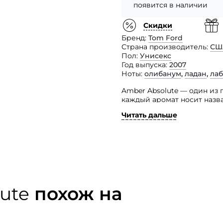
появится в наличии
Скидки
Бренд
Tom Ford
Страна производитель
СШ
Пол
Унисекс
Год выпуска
2007
Ноты
олибанум
,
ладан
,
ла
Amber Absolute — один из 
каждый аромат носит назва
создан.
Читать дальше
Африканские благовония и
таинственную ауру, рожда
и поражают своим великол
теплотой ванили и элегант
«сердца»: амбра, древесные
ute
похож на