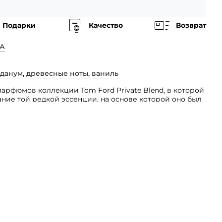
Подарки
Качество
Возврат
А
бданум
,
древесные ноты
,
ваниль
парфюмов коллекции Tom Ford Private Blend, в которой
ние той редкой эссенции, на основе которой оно был
 роскошная древесина редких пород создают
ют чувственное анималистическое звучание
епием. Роскошные смолистые оттенки смягчаются
ностью лабданума. Верхние ноты: ладан. Ноты
 ноты. Базовые ноты: ваниль, лабданум.