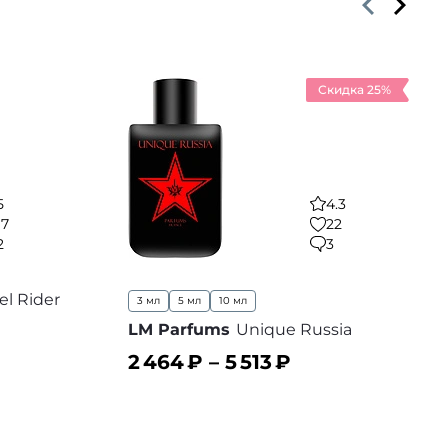
Скидка 25%
5
4.3
17
22
2
3
el Rider
3 мл
5 мл
10 мл
LM Parfums
Unique Russia
2 464
₽ –
5 513
₽
 избранное
В корзину
В избранное