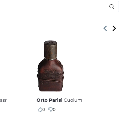
asr
Orto Parisi
Cuoium
0
0