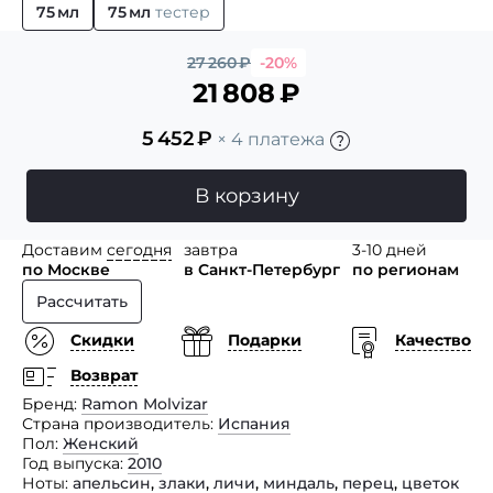
75 мл
75 мл
тестер
27 260
₽
-20%
21 808
₽
5 452
₽
× 4 платежа
В корзину
Доставим
сегодня
завтра
3-10 дней
по Москве
в Санкт-Петербург
по регионам
Рассчитать
Скидки
Подарки
Качество
Возврат
Бренд
Ramon Molvizar
Страна производитель
Испания
Пол
Женский
Год выпуска
2010
Ноты
апельсин
,
злаки
,
личи
,
миндаль
,
перец
,
цветок