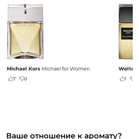
Michael Kors
Michael for Women
Welton
7
0
1
0
Ваше отношение к аромату?