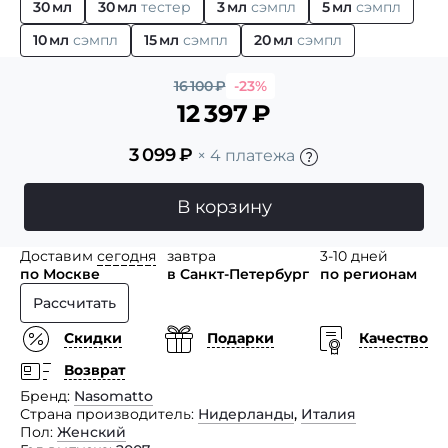
30 мл
30 мл
тестер
3 мл
сэмпл
5 мл
сэмпл
10 мл
сэмпл
15 мл
сэмпл
20 мл
сэмпл
16 100
₽
-23%
12 397
₽
3 099
₽
× 4 платежа
В корзину
Доставим
сегодня
завтра
3-10 дней
по Москве
в Санкт-Петербург
по регионам
Рассчитать
Скидки
Подарки
Качество
Возврат
Бренд
Nasomatto
Страна производитель
Нидерланды
,
Италия
Пол
Женский