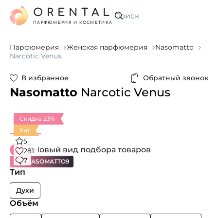
ORENTAL
Искать
ПАРФЮМЕРИЯ И КОСМЕТИКА
Парфюмерия
Женская парфюмерия
Nasomatto
Narcotic Venus
В избранное
Обратный звонок
Nasomatto
Narcotic Venus
Скидка 23%
Хит
5
Новый вид подбора товаров
281
7
-9% NASOMATTO9
Тип
Духи
Объём