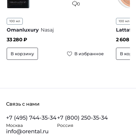
0
100 мл
100 мл
..
Omanluxury
Nasaj
Lattafa
33 280
₽
2 608
₽
В корзину
В избранное
В корз
Связь с нами
+7 (495) 744-35-34
+7 (800) 250-35-34
Москва
Россия
info@orental.ru