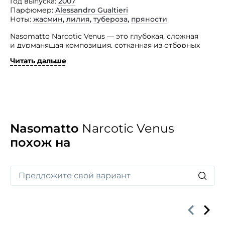
Год выпуска
2007
Парфюмер
Alessandro Gualtieri
Ноты
жасмин
,
лилия
,
тубероза
,
пряности
Nasomatto Narcotic Venus — это глубокая, сложная
и дурманящая композиция, сотканная из отборных
природных ингредиентов специально для тонких
Читать дальше
ценителей селективного парфюма.
Женский аромат был создан брендом в 2008 году для
ярких и неординарных дам, которые привыкли
властвовать и покорять. Парфюмерная композиция
этого аромата состоит из нот мексиканской туберозы,
жасмина, лилии и специй.
Nasomatto
Narcotic Venus
похож на