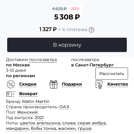
6 635
₽
-20%
5 308
₽
1 327
₽
× 4 платежа
В корзину
Доставим
послезавтра
послезавтра
по Москве
в Санкт-Петербург
3-10 дней
Рассчитать
по регионам
Скидки
Подарки
Качество
Возврат
Бренд
Matin Martin
Страна производитель
ОАЭ
Пол
Женский
Год выпуска
2021
Ноты
цветок апельсина
,
слива
,
серая амбра
,
мандарин
,
бобы тонка
,
жасмин
,
груша