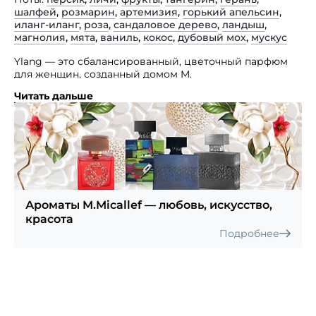
шалфей
,
розмарин
,
артемизия
,
горький апельсин
,
иланг-иланг
,
роза
,
сандаловое дерево
,
ландыш
,
магнолия
,
мята
,
ваниль
,
кокос
,
дубовый мох
,
мускус
Ylang — это сбалансированный, цветочный парфюм
для женщин, созданный домом M.
Читать дальше
Micallef, с нотками герани, шалфея мандарина,
полыни, иланг-иланга, сандала, ландыша, магнолии,
мяты, кокоса, ванили, мускуса и дубового мха.
Ароматы M.Micallef — любовь, искусство,
красота
Подробнее