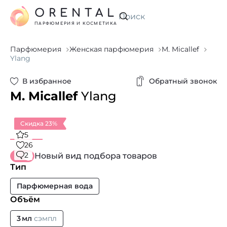
ORENTAL
Искать
ПАРФЮМЕРИЯ И КОСМЕТИКА
Парфюмерия
Женская парфюмерия
M. Micallef
Ylang
В избранное
Обратный звонок
M. Micallef
Ylang
Скидка 23%
5
26
2
Новый вид подбора товаров
Тип
Парфюмерная вода
Объём
3 мл
сэмпл