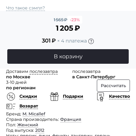
Что такое сэмпл?
1 565
₽
-23%
1 205
₽
301
₽
× 4 платежа
В корзину
Доставим
послезавтра
послезавтра
по Москве
в Санкт-Петербург
3-10 дней
Рассчитать
по регионам
Скидки
Подарки
Качество
Возврат
Бренд
M. Micallef
Страна производитель
Франция
Пол
Женский
Год выпуска
2012
Ноты
персик
,
личи
,
фрукты
,
тангерин
,
герань
,