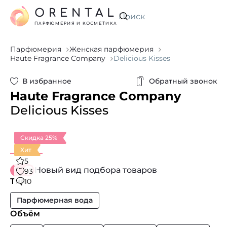
ORENTAL
Искать
ПАРФЮМЕРИЯ И КОСМЕТИКА
Парфюмерия
Женская парфюмерия
Haute Fragrance Company
Delicious Kisses
В избранное
Обратный звонок
Haute Fragrance Company
Delicious Kisses
Скидка 25%
Хит
5
Новый вид подбора товаров
93
Тип
10
Парфюмерная вода
Объём