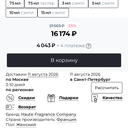
75 мл
75 мл
тестер
3 мл
сэмпл
5 мл
сэмпл
10 мл
сэмпл
15 мл
сэмпл
21 565
₽
-25%
16 174
₽
4 043
₽
× 4 платежа
В корзину
Доставим
11 августа 2026
11 августа 2026
по Москве
в Санкт-Петербург
3-10 дней
Рассчитать
по регионам
Скидки
Подарки
Качество
Возврат
Бренд
Haute Fragrance Company
Страна производитель
Франция
Пол
Женский