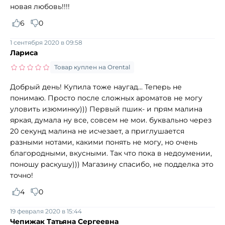
новая любовь!!!!
6
0
1 сентября 2020 в 09:58
Лариса
Товар куплен на Orental
Добрый день! Купила тоже наугад... Теперь не
понимаю. Просто после сложных ароматов не могу
уловить изюминку))) Первый пшик- и прям малина
яркая, думала ну все, совсем не мои. буквально через
20 секунд малина не исчезает, а приглушается
разными нотами, какими понять не могу, но очень
благородными, вкусными. Так что пока в недоумении,
поношу раскушу))) Магазину спасибо, не подделка это
точно!
4
0
19 февраля 2020 в 15:44
Чепижак Татьяна Сергеевна