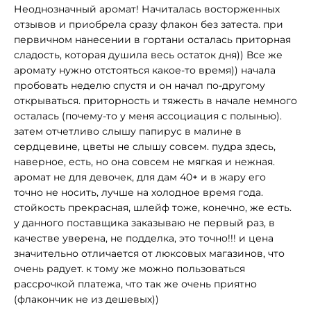
Неоднозначный аромат! Начиталась восторженных
отзывов и приобрела сразу флакон без затеста. при
первичном нанесении в гортани осталась приторная
сладость, которая душила весь остаток дня)) Все же
аромату нужно отстояться какое-то время)) начала
пробовать неделю спустя и он начал по-другому
открываться. приторность и тяжесть в начале немного
осталась (почему-то у меня ассоциация с полынью).
затем отчетливо слышу папирус в малине в
сердцевине, цветы не слышу совсем. пудра здесь,
наверное, есть, но она совсем не мягкая и нежная.
аромат не для девочек, для дам 40+ и в жару его
точно не носить, лучше на холодное время года.
стойкость прекрасная, шлейф тоже, конечно, же есть.
у данного поставщика заказываю не первый раз, в
качестве уверена, не подделка, это точно!!! и цена
значительно отличается от люксовых магазинов, что
очень радует. к тому же можно пользоваться
рассрочкой платежа, что так же очень приятно
(флакончик не из дешевых))