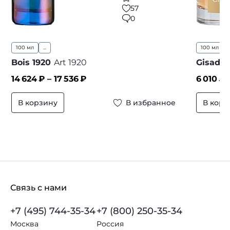
57
0
100 мл
...
100 мл
..
Bois 1920
Art 1920
Gisada
14 624
₽ –
17 536
₽
6 010
₽ 
В корзину
В избранное
В корз
Связь с нами
+7 (495) 744-35-34
+7 (800) 250-35-34
Москва
Россия