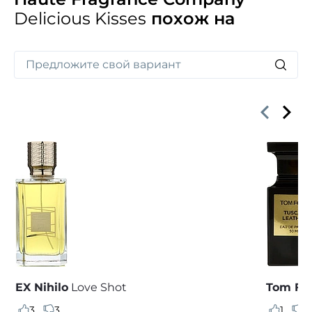
Delicious Kisses
похож на
EX Nihilo
Love Shot
Tom Fo
3
3
1
2