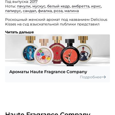
Год выпуска
2017
Ноты
пачули
,
мускус
,
белый кедр
,
амбретта
,
ирис
,
папирус
,
сандал
,
фиалка
,
роза
,
малина
Роскошный женский аромат под названием Delicious
Kisses на суд взыскательной публики представил
молодой французский бренд нишевой парфюмерии
Читать дальше
Haute Fragrance Company на недавней выставке
в Москве.
Аромат отличается удивительно-чарующим,
цветочно-фруктовым звучанием, схожим
с долгожданным и желанным сладостным поцелуем
любимого. Благоухание Haute Fragrance Company
Delicious Kisses подарит своей обладательнице
ощущение бесконечного счастья. А заключен аромат
Ароматы Haute Fragrance Company
в оригинальном флаконе, украшенном картиной
Подробнее
молодого талантливого художника Артуро Элени.
Haute Fragrance Company