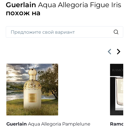
Вашу изысканность.
Guerlain
Aqua Allegoria Figue Iris
похож на
Guerlain
Aqua Allegoria Pamplelune
Ramon 