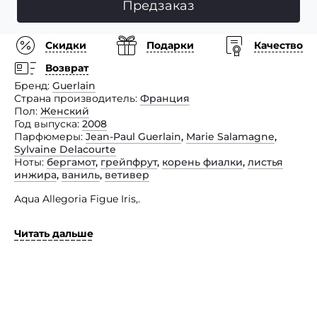
Предзаказ
Скидки
Подарки
Качество
Возврат
Бренд
Guerlain
Страна производитель
Франция
Пол
Женский
Год выпуска
2008
Парфюмеры
Jean-Paul Guerlain
,
Marie Salamagne
,
Sylvaine Delacourte
Ноты
бергамот
,
грейпфрут
,
корень фиалки
,
листья
инжира
,
ваниль
,
ветивер
Aqua Allegoria Figue Iris,.
Фруктово-цветочный союз. Основные компоненты
Читать дальше
аромата инжир и ирис. сливается с влажной
прохладой цитрусовых. Древесные ноты и ваниль
продлевают сладкое звучание летней парфюмерной
фантазии, немного игривый, но такой
восхитительный и очаровательный. Попробуйте
тонизирующий коктейль, наполняющий жизненной
силой, пробуждающий чувства и подчеркивающий