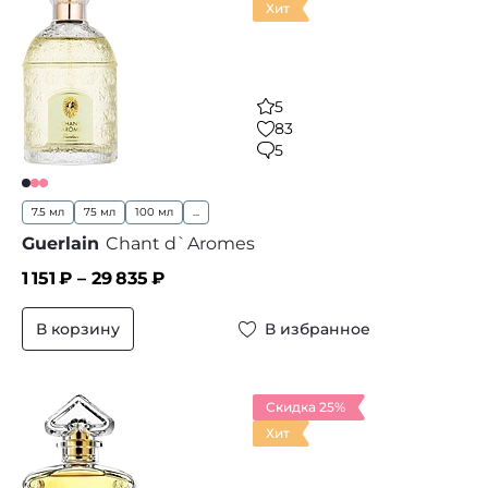
Хит
5
83
5
7.5 мл
75 мл
100 мл
...
Guerlain
Chant d`Aromes
1 151
₽ –
29 835
₽
В корзину
В избранное
Скидка 25%
Хит