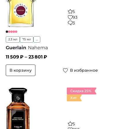
5
93
3
2.3 мл
75 мл
...
Guerlain
Nahema
11 509
₽ –
23 801
₽
В корзину
В избранное
Скидка 25%
Хит
5