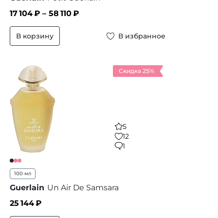
17 104
₽ –
58 110
₽
В корзину
В избранное
Скидка 25%
5
12
1
100 мл
Guerlain
Un Air De Samsara
25 144
₽