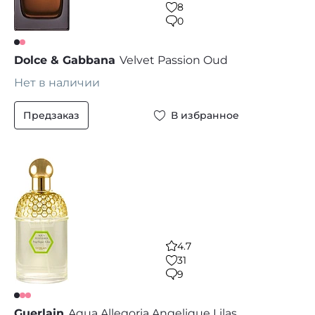
8
0
Dolce & Gabbana
Velvet Passion Oud
Нет в наличии
Предзаказ
В избранное
4.7
31
9
Guerlain
Aqua Allegoria Angelique Lilas