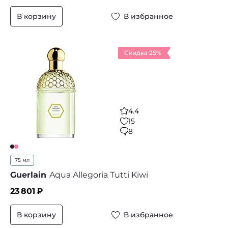
В корзину
В избранное
Скидка 25%
4.4
15
8
75 мл
Guerlain
Aqua Allegoria Tutti Kiwi
23 801
₽
В корзину
В избранное