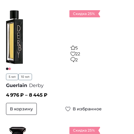
Скидка 25%
5
22
2
5 мл
10 мл
Guerlain
Derby
4 976
₽ –
8 445
₽
В корзину
В избранное
Скидка 25%