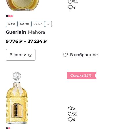
64
4
5 мл
50 мл
75 мл
...
Guerlain
Mahora
9 776
₽ –
37 234
₽
В корзину
В избранное
Скидка 25%
5
35
4