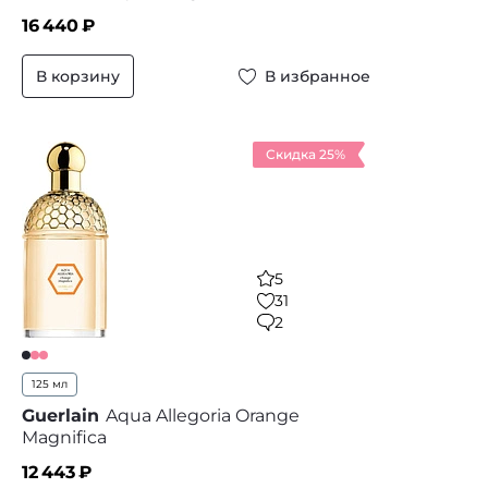
16 440
₽
В корзину
В избранное
Скидка 25%
5
31
2
125 мл
Guerlain
Aqua Allegoria Orange
Magnifica
12 443
₽