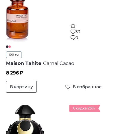
33
0
100 мл
Maison Tahite
Carnal Cacao
8 296
₽
В корзину
В избранное
Скидка 25%