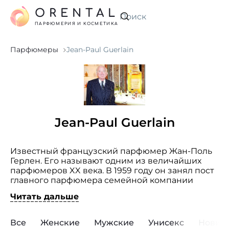
ORENTAL
Искать
ПАРФЮМЕРИЯ И КОСМЕТИКА
Парфюмеры
Jean-Paul Guerlain
Jean-Paul Guerlain
Известный французский парфюмер Жан-Поль
Герлен. Его называют одним из величайших
парфюмеров XX века. В 1959 году он занял пост
главного парфюмера семейной компании
Guerlain
, сменив своего дедушку, Жака Герлена.
Читать дальше
В 1994 году компания была приобретена LVMH,
но Жан-Поль продолжал создавать ароматы
и выпускать их под брендом Guerlain вплоть
Все
Женские
Мужские
Унисекс
Новин
до ухода на пенсию в 2002 году. Умеет