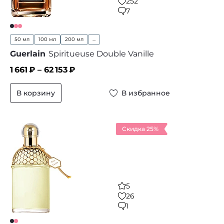
252
7
50 мл
100 мл
200 мл
...
Guerlain
Spiritueuse Double Vanille
1 661
₽ –
62 153
₽
В корзину
В избранное
Скидка 25%
5
26
1