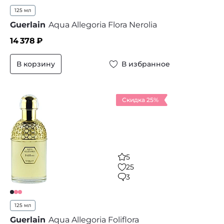
125 мл
Guerlain
Aqua Allegoria Flora Nerolia
14 378
₽
В корзину
В избранное
Скидка 25%
5
25
3
125 мл
Guerlain
Aqua Allegoria Foliflora