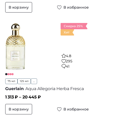
В корзину
В избранное
Скидка 25%
Хит
4.8
295
41
75 мл
125 мл
...
Guerlain
Aqua Allegoria Herba Fresca
1 313
₽ –
20 445
₽
В корзину
В избранное