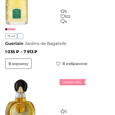
5
102
4
75 мл
...
Guerlain
Jardins de Bagatelle
1 035
₽ –
7 913
₽
В корзину
В избранное
Скидка 25%
5