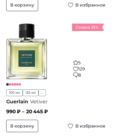
В корзину
В избранное
Скидка 25%
5
129
8
100 мл
125 мл
...
Guerlain
Vetiver
990
₽ –
20 445
₽
В корзину
В избранное