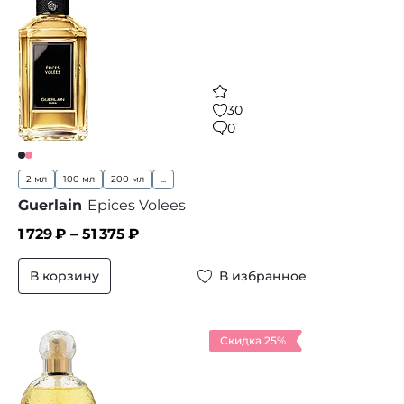
30
0
2 мл
100 мл
200 мл
...
Guerlain
Epices Volees
1 729
₽ –
51 375
₽
В корзину
В избранное
Скидка 25%