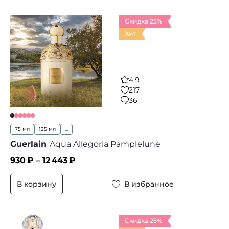
Скидка 25%
Хит
4.9
217
36
75 мл
125 мл
...
Guerlain
Aqua Allegoria Pamplelune
930
₽ –
12 443
₽
В корзину
В избранное
Скидка 25%