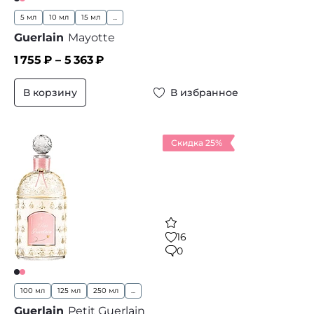
5 мл
10 мл
15 мл
...
Guerlain
Mayotte
1 755
₽ –
5 363
₽
В корзину
В избранное
Скидка 25%
16
0
100 мл
125 мл
250 мл
...
Guerlain
Petit Guerlain