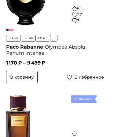
5
27
3
30 мл
50 мл
80 мл
...
Paco Rabanne
Olympea Absolu
Parfum Intense
1 170
₽ –
9 499
₽
В корзину
В избранное
Новинка