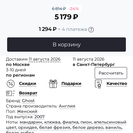
6 814
₽
-24%
5 179
₽
1 294
₽
× 4 платежа
В корзину
Доставим
11 августа 2026
11 августа 2026
по Москве
в Санкт-Петербург
3-10 дней
Рассчитать
по регионам
Скидки
Подарки
Качество
Возврат
Бренд
Ghost
Страна производитель
Англия
Пол
Женский
Год выпуска
2007
Ноты
мандарин
,
клюква
,
фиалка
,
пион
,
апельсиновый
цвет
,
орхидея
,
белая фрезия
,
белое дерево
,
ваниль
,
белая амбра