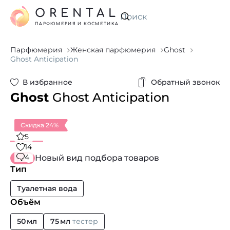
ORENTAL
Искать
ПАРФЮМЕРИЯ И КОСМЕТИКА
Парфюмерия
Женская парфюмерия
Ghost
Ghost Anticipation
В избранное
Обратный звонок
Ghost
Ghost Anticipation
Скидка 24%
5
14
4
Новый вид подбора товаров
Тип
Туалетная вода
Объём
50 мл
75 мл
тестер