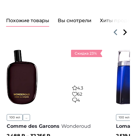
Похожие товары
Вы смотрели
Хиты продаж
Скидка 23%
4.3
62
4
100 мл
...
100 мл
Comme des Garcons
Wonderoud
Lomani
2 488
₽ –
32 256
₽
2 519
₽