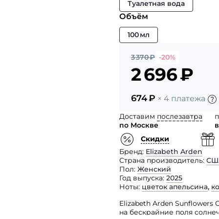
Туалетная вода
Объём
100 мл
3 370
₽
-20%
2 696
₽
674
₽
× 4 платежа
Доставим
послезавтра
п
по Москве
в
Скидки
Бренд
Elizabeth Arden
Страна производитель
СШ
Пол
Женский
Год выпуска
2025
Ноты
цветок апельсина
,
к
Elizabeth Arden Sunflowers
на бескрайние поля солне