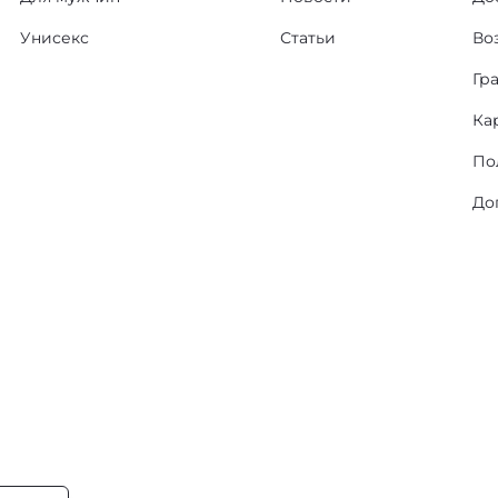
Унисекс
Статьи
Во
Гр
Ка
По
До