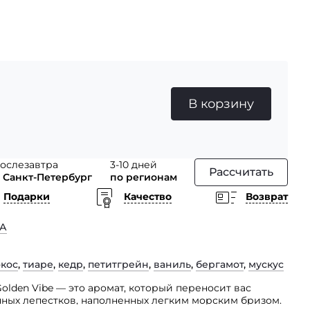
В корзину
ослезавтра
3-10 дней
Рассчитать
 Санкт-Петербург
по регионам
Подарки
Качество
Возврат
А
окос
,
тиаре
,
кедр
,
петитгрейн
,
ваниль
,
бергамот
,
мускус
 Golden Vibe — это аромат, который переносит вас
чных лепестков, наполненных легким морским бризом.