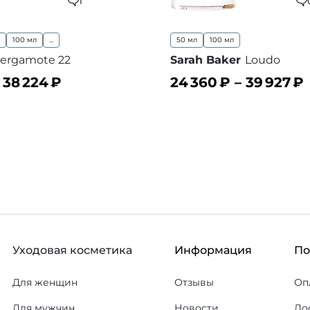
1
100 мл
...
50 мл
100 мл
ergamote 22
Sarah Baker
Loudo
–
38 224
₽
24 360
₽ –
39 927
₽
ину
В корзину
В избранное
В
Уходовая косметика
Информация
П
Для женщин
Отзывы
Оп
Для мужчин
Новости
До