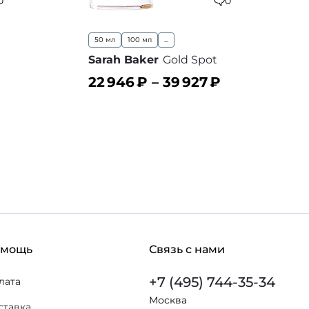
0
0
50 мл
100 мл
...
Sarah Baker
Gold Spot
22 946
₽ –
39 927
₽
В корзину
 избранное
В избранное
омощь
Связь с нами
+7 (495) 744-35-34
лата
Москва
ставка