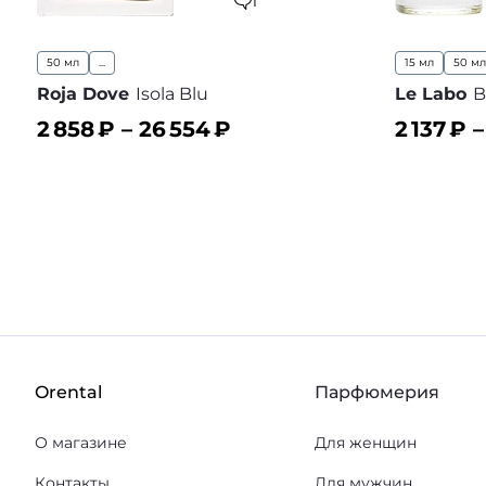
1
50 мл
...
15 мл
50 мл
Roja Dove
Isola Blu
Le Labo
B
2 858
₽ –
26 554
₽
2 137
₽ 
В корзину
В корз
В избранное
Orental
Парфюмерия
О магазине
Для женщин
Контакты
Для мужчин