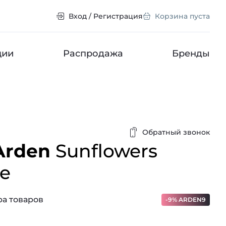
Вход / Регистрация
Корзина пуста
ции
Распродажа
Бренды
Обратный звонок
Arden
Sunflowers
be
а товаров
-9% ARDEN9