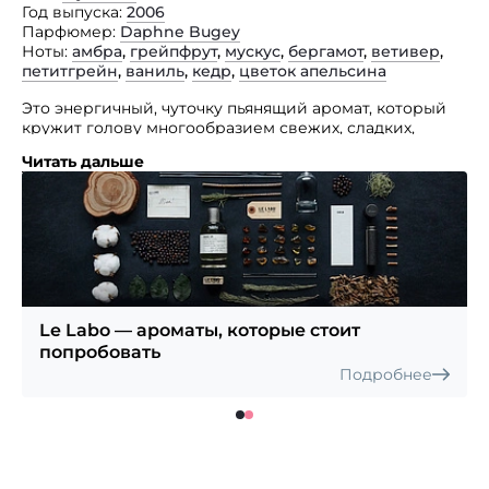
Год выпуска
2006
Парфюмер
Daphne Bugey
Ноты
амбра
,
грейпфрут
,
мускус
,
бергамот
,
ветивер
,
петитгрейн
,
ваниль
,
кедр
,
цветок апельсина
Это энергичный, чуточку пьянящий аромат, который
кружит голову многообразием свежих, сладких,
чувственных оттенков.
Читать дальше
Древесно-фужерный аромат придется по вкусу
джентльменам, ценящим классику. Благородство,
сдержанная роскошь и гармоничность причудливо
переплелись в этом необычном аромате. Аромат
Le Labo Bergamote 22 станет верным спутником
делового мужчины, подчеркнет его статус
и положение в обществе. Аура аромата придаст
уверенности в себе и поможет стать победителем
Le Labo — ароматы, которые стоит
в любой ситуации. Парфюмерная композиция
попробовать
аромата состоит из нот грейпфрута, петитгрейна,
Подробнее
бергамота, ветивера, янтаря, кедра и мускуса.