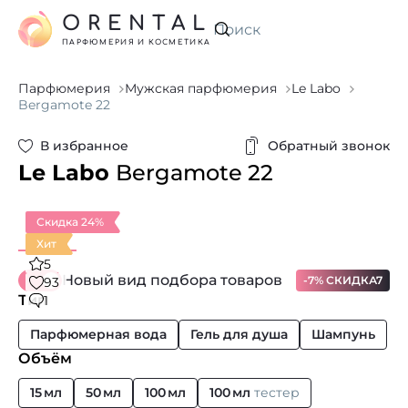
ORENTAL
Искать
ПАРФЮМЕРИЯ И КОСМЕТИКА
Парфюмерия
Мужская парфюмерия
Le Labo
Bergamote 22
В избранное
Обратный звонок
Le Labo
Bergamote 22
Скидка 24%
Хит
5
Новый вид подбора товаров
-7% СКИДКА7
93
Тип
1
Парфюмерная вода
Гель для душа
Шампунь
Объём
15 мл
50 мл
100 мл
100 мл
тестер