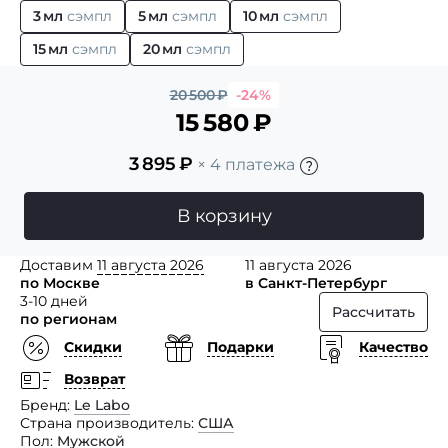
3 мл
сэмпл
5 мл
сэмпл
10 мл
сэмпл
15 мл
сэмпл
20 мл
сэмпл
20 500
₽
-24%
15 580
₽
3 895
₽
× 4 платежа
В корзину
Доставим
11 августа 2026
11 августа 2026
по Москве
в Санкт-Петербург
3-10 дней
Рассчитать
по регионам
Скидки
Подарки
Качество
Возврат
Бренд
Le Labo
Страна производитель
США
Пол
Мужской