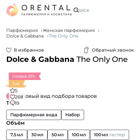
ORENTAL
Искать
ПАРФЮМЕРИЯ И КОСМЕТИКА
Парфюмерия
Женская парфюмерия
Dolce & Gabbana
The Only One
В избранное
Обратный звонок
Dolce & Gabbana
The Only One
Скидка 25%
Хит
5
Новый вид подбора товаров
268
Тип
19
Парфюмерная вода
Набор
Объём
7.5 мл
30 мл
50 мл
100 мл
100 мл
тестер