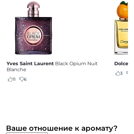
Yves Saint Laurent
Black Opium Nuit
Dolce 
Blanche
3
2
11
6
Ваше отношение к аромату?