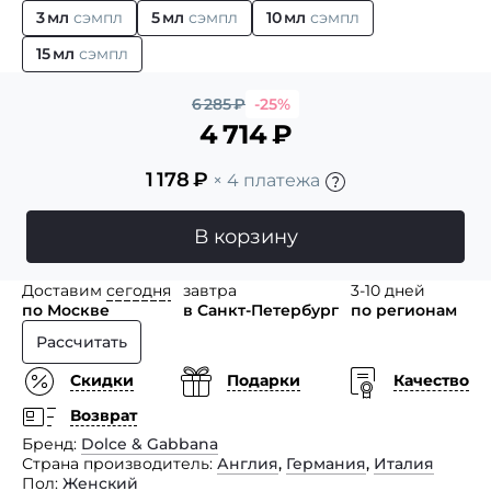
3 мл
сэмпл
5 мл
сэмпл
10 мл
сэмпл
15 мл
сэмпл
6 285
₽
-25%
4 714
₽
1 178
₽
× 4 платежа
В корзину
Доставим
сегодня
завтра
3-10 дней
по Москве
в Санкт-Петербург
по регионам
Рассчитать
Скидки
Подарки
Качество
Возврат
Бренд
Dolce & Gabbana
Страна производитель
Англия
,
Германия
,
Италия
Пол
Женский