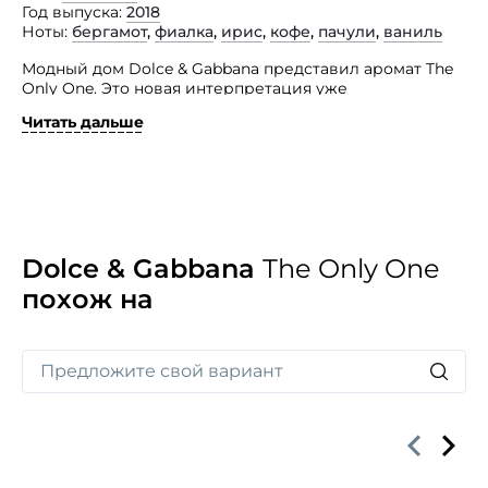
Год выпуска
2018
Ноты
бергамот
,
фиалка
,
ирис
,
кофе
,
пачули
,
ваниль
Модный дом Dolce & Gabbana представил аромат The
Only One. Это новая интерпретация уже
полюбившегося многим парфюма The One.
Читать дальше
Представленный изыск стал воплощением
утонченной, почти гипнотической женской
привлекательности.
Принадлежит он к восточно-гурманской группе
и дарит своим носительницам контрастное, очень
яркое, свежее, мягкое звучание, окутывающее
теплом, умиротворенностью и приносящее
Dolce & Gabbana
The Only One
гармонию. Знаменитая британская актриса Эмилия
похож на
Кларк получившая мировую известность после
премьеры сериала «Игра престолов», стала лицом
рекламной кампании парфюма.