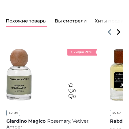
Похожие товары
Вы смотрели
Хиты продаж
Скидка 20%
0
0
50 мл
50 мл
...
Giardino Magico
Rosemary, Vetiver,
Rabdan
Amber