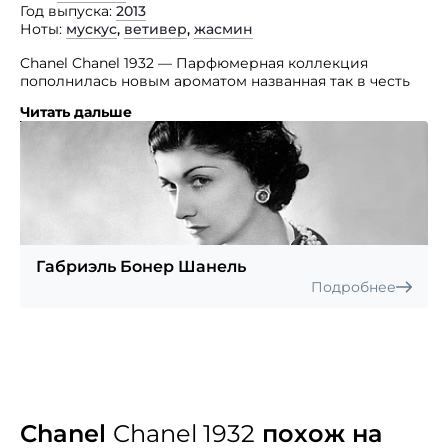
Год выпуска
2013
Ноты
мускус
,
ветивер
,
жасмин
Chanel Chanel 1932 — Парфюмерная коллекция
пополнилась новым ароматом названная так в честь
первой коллекции ювелирных украшений дома,
Читать дальше
выпущенных в 1932 году.
Верхние ноты: альдегиды, нероли и бергамот; ноты
сердца: жасмин, роза, иланг-иланг, гвоздика и Сирень;
ноты базы: ветивер, корень ириса, опопонакс,
сандаловое дерево, ладан, мускус, амбретта, ваниль
и кумарин.
Габриэль Бонер Шанель
Подробнее
Chanel
Chanel 1932
похож на