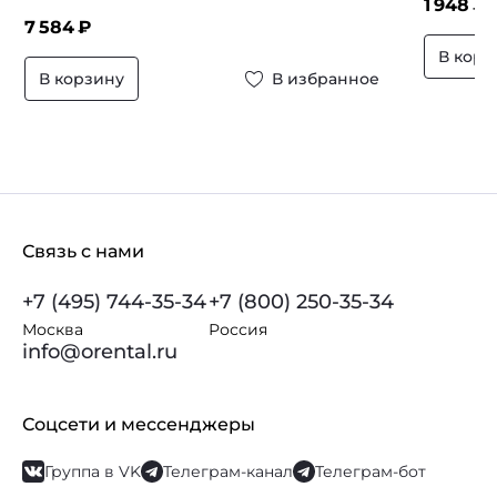
1 948
₽ 
7 584
₽
В корз
В корзину
В избранное
Связь с нами
+7 (495) 744-35-34
+7 (800) 250-35-34
Москва
Россия
info@orental.ru
Соцсети и мессенджеры
Группа в VK
Телеграм-канал
Телеграм-бот