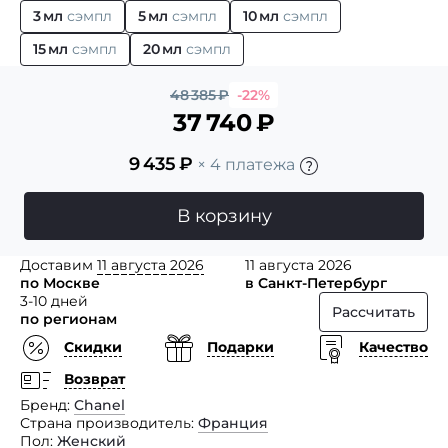
3 мл
сэмпл
5 мл
сэмпл
10 мл
сэмпл
15 мл
сэмпл
20 мл
сэмпл
48 385
₽
-22%
37 740
₽
9 435
₽
× 4 платежа
В корзину
Доставим
11 августа 2026
11 августа 2026
по Москве
в Санкт-Петербург
3-10 дней
Рассчитать
по регионам
Скидки
Подарки
Качество
Возврат
Бренд
Chanel
Страна производитель
Франция
Пол
Женский