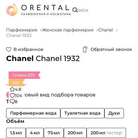
ORENTAL
Искать
ПАРФЮМЕРИЯ И КОСМЕТИКА
Парфюмерия
Женская парфюмерия
Chanel
Chanel 1932
В избранное
Обратный звонок
Chanel
Chanel 1932
Скидка 23%
Хит
4.8
Новый вид подбора товаров
104
Тип
8
Парфюмерная вода
Туалетная вода
Духи
Объём
1.5 мл
4 мл
75 мл
200 мл
200 мл
тестер