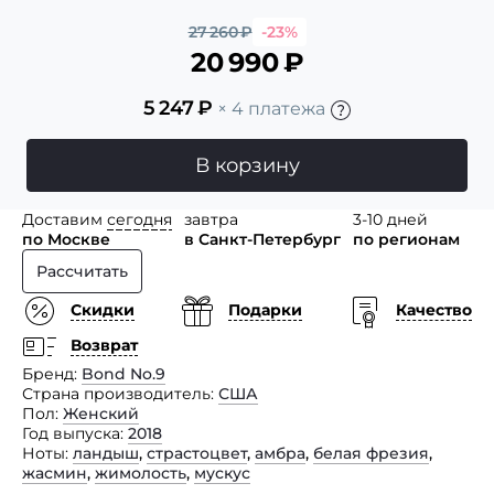
27 260
₽
-23%
20 990
₽
5 247
₽
× 4 платежа
В корзину
Доставим
сегодня
завтра
3-10 дней
по Москве
в Санкт-Петербург
по регионам
Рассчитать
Скидки
Подарки
Качество
Возврат
Бренд
Bond No.9
Страна производитель
США
Пол
Женский
Год выпуска
2018
Ноты
ландыш
,
страстоцвет
,
амбра
,
белая фрезия
,
жасмин
,
жимолость
,
мускус