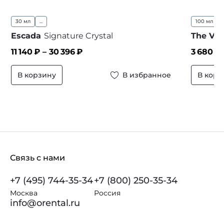
30 мл
...
100 мл
..
Escada
Signature Crystal
The Va
11 140
₽ –
30 396
₽
3 680
₽ 
В корзину
В избранное
В корз
Связь с нами
+7 (495) 744-35-34
+7 (800) 250-35-34
Москва
Россия
info@orental.ru