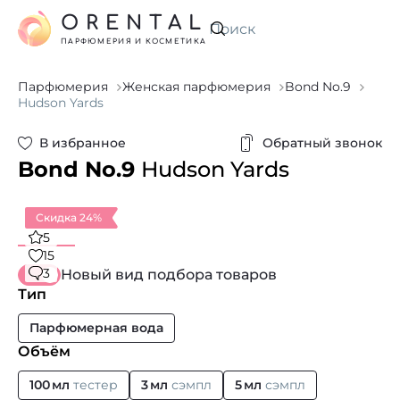
ORENTAL
Искать
ПАРФЮМЕРИЯ И КОСМЕТИКА
Парфюмерия
Женская парфюмерия
Bond No.9
Hudson Yards
В избранное
Обратный звонок
Bond No.9
Hudson Yards
Скидка 24%
5
15
3
Новый вид подбора товаров
Тип
Парфюмерная вода
Объём
100 мл
тестер
3 мл
сэмпл
5 мл
сэмпл