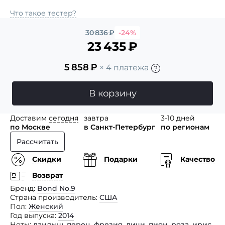
Что такое тестер?
30 836
₽
-24%
23 435
₽
5 858
₽
× 4 платежа
В корзину
Доставим
сегодня
завтра
3-10 дней
по Москве
в Санкт-Петербург
по регионам
Рассчитать
Скидки
Подарки
Качество
Возврат
Бренд
Bond No.9
Страна производитель
США
Пол
Женский
Год выпуска
2014
Ноты
ландыш
,
перец
,
фрезия
,
личи
,
пион
,
роза
,
ирис
,