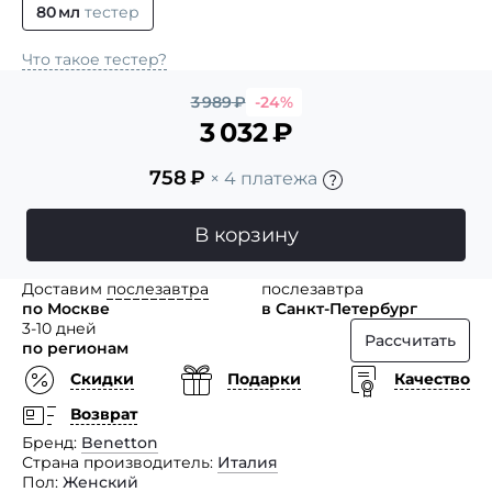
80 мл
тестер
Что такое тестер?
3 989
₽
-24%
3 032
₽
758
₽
× 4 платежа
В корзину
Доставим
послезавтра
послезавтра
по Москве
в Санкт-Петербург
3-10 дней
Рассчитать
по регионам
Скидки
Подарки
Качество
Возврат
Бренд
Benetton
Страна производитель
Италия
Пол
Женский