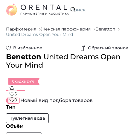
ORENTAL
Искать
ПАРФЮМЕРИЯ И КОСМЕТИКА
Парфюмерия
Женская парфюмерия
Benetton
United Dreams Open Your Mind
В избранное
Обратный звонок
Benetton
United Dreams Open
Your Mind
Скидка 24%
5
0
Новый вид подбора товаров
Тип
Туалетная вода
Объём