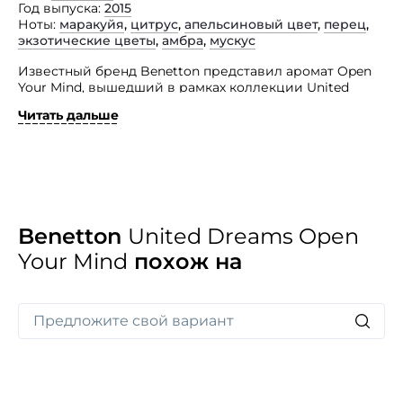
Год выпуска
2015
Ноты
маракуйя
,
цитрус
,
апельсиновый цвет
,
перец
,
экзотические цветы
,
амбра
,
мускус
Известный бренд Benetton представил аромат Open
Your Mind, вышедший в рамках коллекции United
Dreams.
Читать дальше
Открой свои мысли — так переводится название
представленного изыска, благоухание которого
призывает думать о позитивном, мечтать о хорошем,
излучать счастье. Ведь мысли сбываются! Создатели
парфюма откровенно приглашают окунуться в мир
приключений, мечтаний и поэзии при помощи этого
тонкого, цветочно-фруктового, оптимистичного,
Benetton
United Dreams Open
изысканного и стильного звучания.
Your Mind
похож на