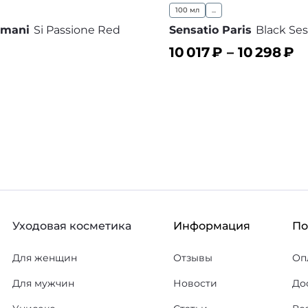
100 мл
...
rmani
Si Passione Red
Sensatio Paris
Black Se
10 017
₽ –
10 298
₽
В корзину
В
ину
В избранное
Уходовая косметика
Информация
П
Для женщин
Отзывы
Оп
Для мужчин
Новости
До