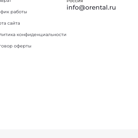
зврат
Россия
info@orental.ru
афик работы
рта сайта
литика конфиденциальности
говор оферты