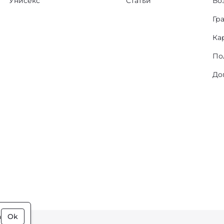
Унисекс
Статьи
Во
Гр
Ка
По
До
а
Ok
ки