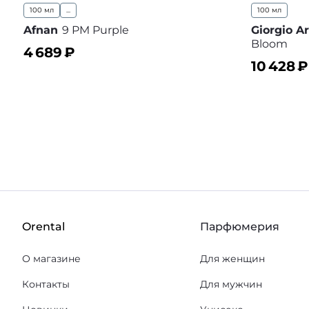
100 мл
...
100 мл
Afnan
9 PM Purple
Giorgio A
Bloom
4 689
₽
10 428
₽
В корзину
В избранное
В корз
Orental
Парфюмерия
О магазине
Для женщин
Контакты
Для мужчин