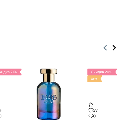
кидка 21%
Скидка 20%
Хит
4
57
0
0