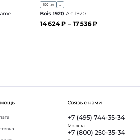
100 мл
...
same
Bois 1920
Art 1920
14 624
₽ –
17 536
₽
В корзину
 избранное
В избранное
омощь
Связь с нами
+7 (495) 744-35-34
лата
Москва
ставка
+7 (800) 250-35-34