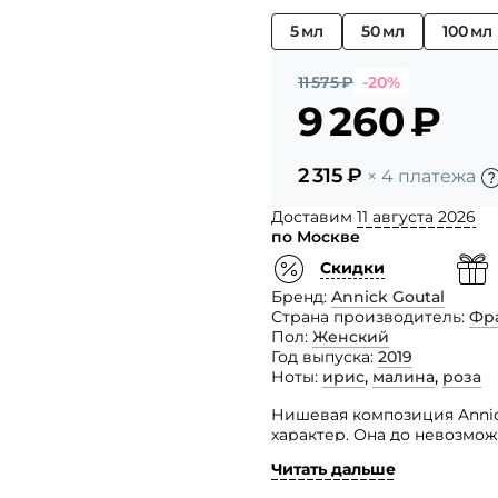
5 мл
50 мл
100 мл
11 575
₽
-20%
9 260
₽
2 315
₽
× 4 платежа
Доставим
11 августа 2026
по Москве
Скидки
Бренд
Annick Goutal
Страна производитель
Фр
Пол
Женский
Год выпуска
2019
Ноты
ирис
,
малина
,
роза
Нишевая композиция Annick
характер. Она до невозможн
о себе как о событии.
Читать дальше
«Всего за несколько минут 