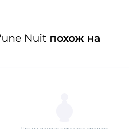
свою любимую пудру и лас
атласный шарф на шее, ее
облако, такое же элегантн
ароматом, подчеркивающим
мгновений все взгляды буд
D'une Nuit
похож на
Нет ни одного похожего аромата