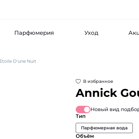
Парфюмерия
Уход
Ак
Etoile D'une Nuit
В избранное
Annick Go
Новый вид подбор
Тип
Парфюмерная вода
Объём