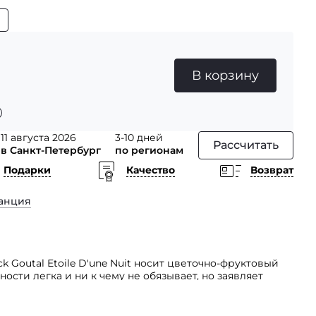
В корзину
11 августа 2026
3-10 дней
Рассчитать
в Санкт-Петербург
по регионам
Подарки
Качество
Возврат
анция
 Goutal Etoile D'une Nuit носит цветочно-фруктовый
ости легка и ни к чему не обязывает, но заявляет
до того, как отправиться в объятья ночи, она достает