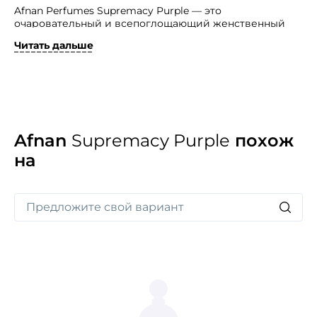
Afnan Perfumes Supremacy Purple — это
очаровательный и всепоглощающий женственный
аромат с ярким обаянием превосходства.
Читать дальше
Его удивительное, неотразимое благоухание
мгновенно завораживает окружающих и погружает
в атмосферу невероятной роскоши. Этот уникальный
и сияющий парфюм захватывает сердце и навсегда
остается в памяти, подчеркивая индивидуальность
и стиль своей обладательницы.
Afnan
Supremacy Purple
похож
на