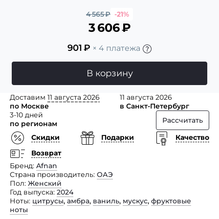
4 565
₽
-21%
3 606
₽
901
₽
× 4 платежа
В корзину
Доставим
11 августа 2026
11 августа 2026
по Москве
в Санкт-Петербург
3-10 дней
Рассчитать
по регионам
Скидки
Подарки
Качество
Возврат
Бренд
Afnan
Страна производитель
ОАЭ
Пол
Женский
Год выпуска
2024
Ноты
цитрусы
,
амбра
,
ваниль
,
мускус
,
фруктовые
ноты