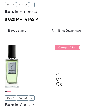
30 мл
100 мл
...
Burdin
Amoroso
8 829
₽ –
14 145
₽
В корзину
В избранное
Скидка 23%
1
0
30 мл
100 мл
...
Burdin
Carrure