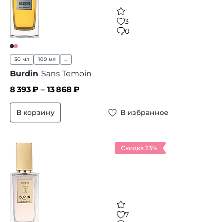
3
0
30 мл
100 мл
...
Burdin
Sans Temoin
8 393
₽ –
13 868
₽
В корзину
В избранное
Скидка 23%
7