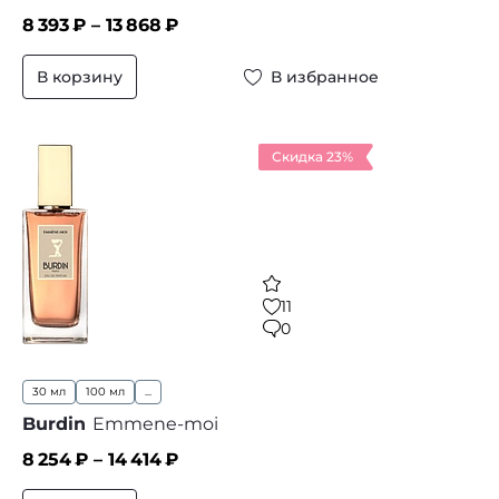
8 393
₽ –
13 868
₽
В корзину
В избранное
Скидка 23%
11
0
30 мл
100 мл
...
Burdin
Emmene-moi
8 254
₽ –
14 414
₽