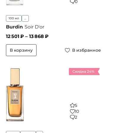
0
100 мл
...
Burdin
Soir D'or
12 501
₽ –
13 868
₽
В корзину
В избранное
Скидка 24%
5
10
2