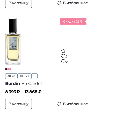
В корзину
В избранное
Скидка 23%
3
0
30 мл
100 мл
...
Burdin
En Garde!
8 393
₽ –
13 868
₽
В корзину
В избранное