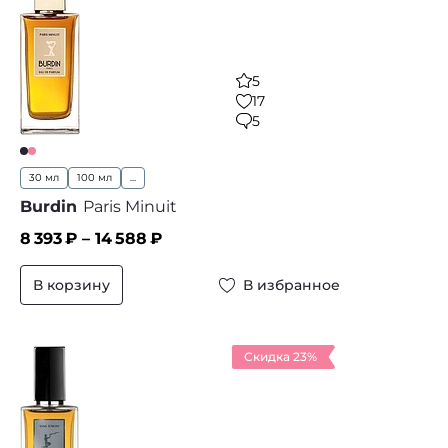
5
17
5
30 мл
100 мл
...
Burdin
Paris Minuit
8 393
₽ –
14 588
₽
В корзину
В избранное
Скидка 23%