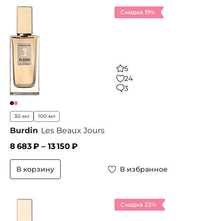
Скидка 19%
5
24
3
30 мл
100 мл
Burdin
Les Beaux Jours
8 683
₽ –
13 150
₽
В корзину
В избранное
Скидка 23%