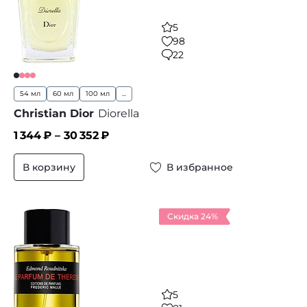
5
98
22
54 мл
60 мл
100 мл
...
Christian Dior
Diorella
1 344
₽ –
30 352
₽
В корзину
В избранное
Скидка 24%
5