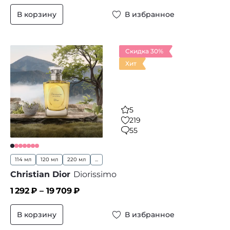
В корзину
В избранное
Скидка 30%
Хит
5
219
55
114 мл
120 мл
220 мл
...
Christian Dior
Diorissimo
1 292
₽ –
19 709
₽
В корзину
В избранное