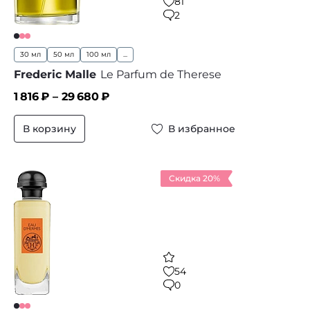
81
2
30 мл
50 мл
100 мл
...
Frederic Malle
Le Parfum de Therese
1 816
₽ –
29 680
₽
В корзину
В избранное
Скидка 20%
54
0