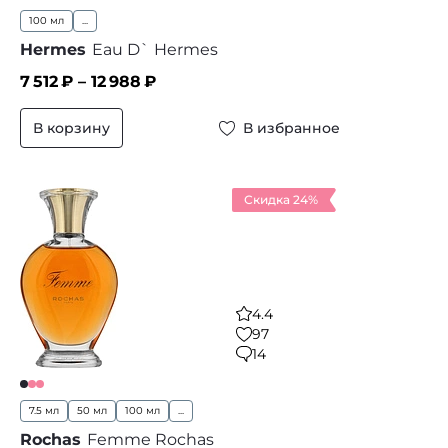
100 мл
...
Hermes
Eau D` Hermes
7 512
₽ –
12 988
₽
В корзину
В избранное
Скидка 24%
4.4
97
14
7.5 мл
50 мл
100 мл
...
Rochas
Femme Rochas