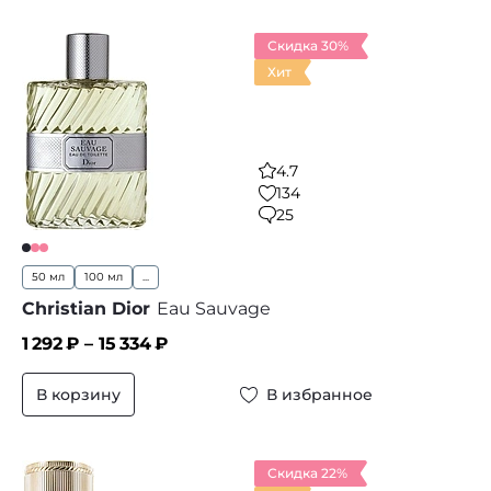
Скидка 30%
Хит
4.7
134
25
50 мл
100 мл
...
Christian Dior
Eau Sauvage
1 292
₽ –
15 334
₽
В корзину
В избранное
Скидка 22%