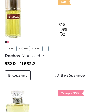
Хит
5
99
2
75 мл
100 мл
125 мл
...
Rochas
Moustache
932
₽ –
11 852
₽
В корзину
В избранное
Скидка 30%