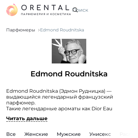
ORENTAL
Искать
ПАРФЮМЕРИЯ И КОСМЕТИКА
Парфюмеры
Edmond Roudnitska
Edmond Roudnitska
Edmond Roudnitska (Эдмон Рудницка) —
выдающийся легендарный французский
парфюмер.
Такие легендарные ароматы как Dior Eau
Sauvage, Diorissimo и
Rochas
Femme —
Читать дальше
творения его рук и таланта. Именно они
принесло маэстро знаменитость.
Родился мастер в Ницце, обучаться искусству
Все
Женские
Мужские
Унисекс
Распр
парфюмерии начал в 1926 г. в столице