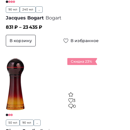
90 мл
240 мл
...
Jacques Bogart
Bogart
831
₽ –
23 435
₽
В корзину
В избранное
Скидка 23%
3
0
50 мл
90 мл
...