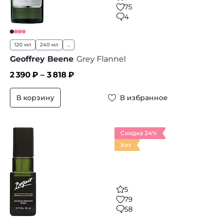
75
4
120 мл
240 мл
...
Geoffrey Beene
Grey Flannel
2 390
₽ –
3 818
₽
В корзину
В избранное
Скидка 24%
Хит
5
79
58