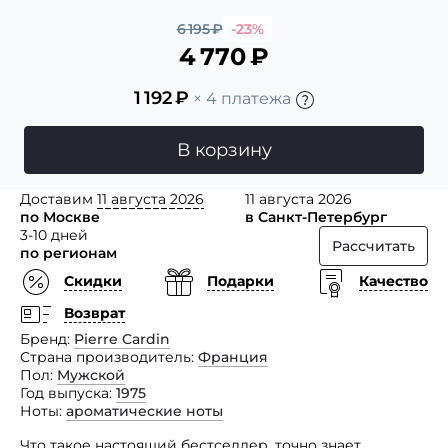
6 195
₽
-23%
4 770
₽
1 192
₽
× 4 платежа
В корзину
Доставим
11 августа 2026
11 августа 2026
по Москве
в Санкт-Петербург
3-10 дней
Рассчитать
по регионам
Скидки
Подарки
Качество
Возврат
Бренд
Pierre Cardin
Страна производитель
Франция
Пол
Мужской
Год выпуска
1975
Ноты
ароматические ноты
Что такое настоящий бестселлер, точно знает