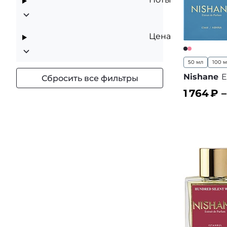
Цена
50 мл
100 
Nishane
E
Сбросить все фильтры
1 764
₽ 
В корз