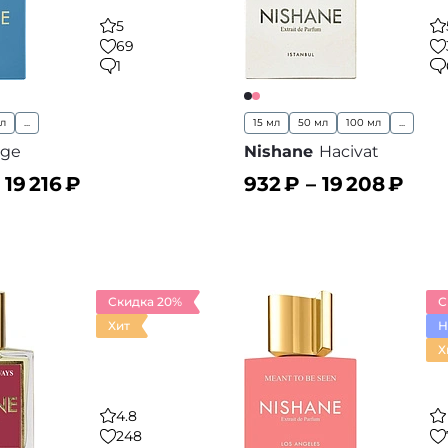
5
69
1
мл
...
15 мл
50 мл
100 мл
...
ge
Nishane
Hacivat
–
19 216
₽
932
₽ –
19 208
₽
ину
В корзину
В избранное
В
Скидка 20%
С
Хит
Н
Х
4.8
248