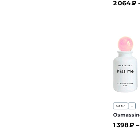
2 064
₽ 
В корз
50 мл
...
Osmassin
1 398
₽ 
В корз