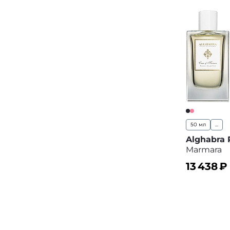
50 мл
...
Alghabra
Marmara
13 438
₽
В корз