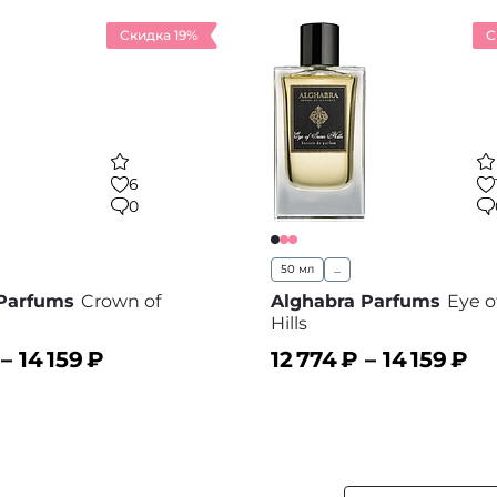
Скидка 19%
С
6
0
50 мл
...
 Parfums
Crown of
Alghabra Parfums
Eye o
Hills
 –
14 159
₽
12 774
₽ –
14 159
₽
ину
В корзину
В избранное
В