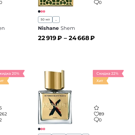
0
0
50 мл
...
en
Nishane
Shem
22 919
₽ –
24 668
₽
В корзину
 избранное
В избранное
кидка 20%
Скидка 22%
ит
Хит
5
262
89
2
0