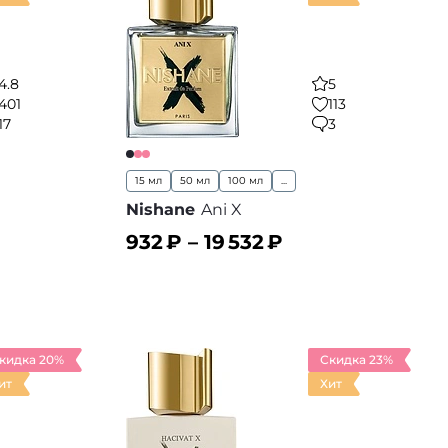
4.8
5
401
113
17
3
15 мл
50 мл
100 мл
...
Nishane
Ani X
932
₽ –
19 532
₽
В корзину
 избранное
В избранное
кидка 20%
Скидка 23%
ит
Хит