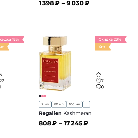
1 398
₽ –
9 030
₽
В корзину
 избранное
В избранное
кидка 18%
Скидка 23%
ит
Хит
5
22
7
1
0
2 мл
80 мл
100 мл
...
Regalien
Kashmeran
808
₽ –
17 245
₽
В корзину
 избранное
В избранное