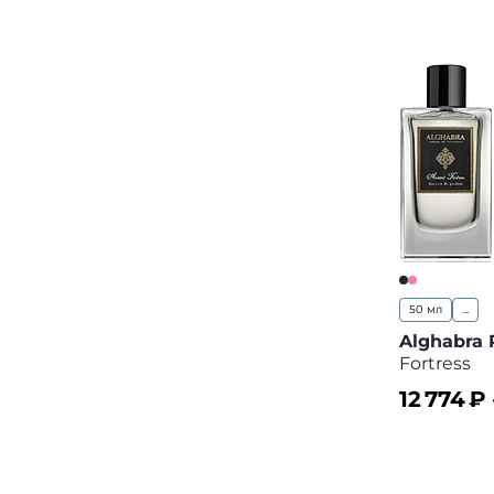
50 мл
...
Alghabra
Fortress
12 774
₽
В корз