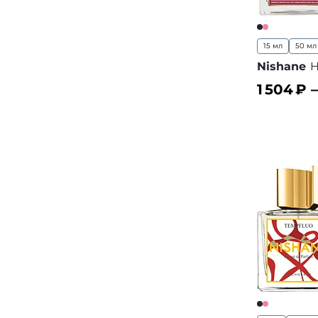
15 мл
50 мл
Nishane
H
1 504
₽ 
В корз