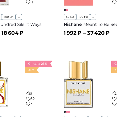
11
100 мл
...
50 мл
100 мл
...
undred Silent Ways
Nishane
Meant To Be Se
–
18 604
₽
1 992
₽ –
37 420
₽
ину
В корзину
В избранное
В
Скидка 23%
С
Хит
Х
5
62
3