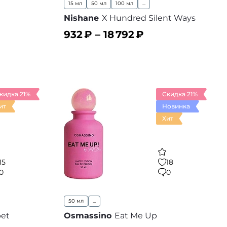
15 мл
50 мл
100 мл
...
Nishane
X Hundred Silent Ways
932
₽ –
18 792
₽
В корзину
 избранное
В избранное
кидка 21%
Скидка 21%
ит
Новинка
Хит
15
18
0
0
50 мл
...
bet
Osmassino
Eat Me Up