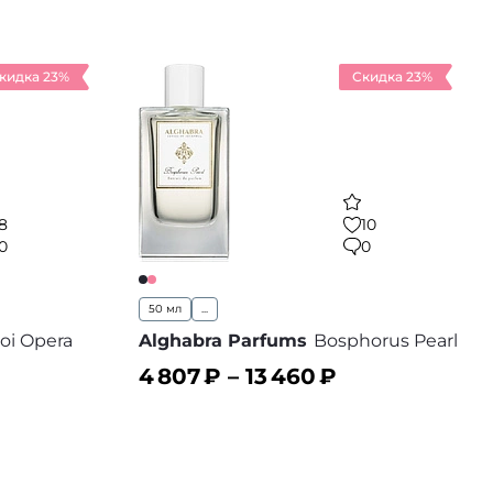
кидка 23%
Скидка 23%
8
10
0
0
50 мл
...
oi Opera
Alghabra Parfums
Bosphorus Pearl
4 807
₽ –
13 460
₽
В корзину
 избранное
В избранное