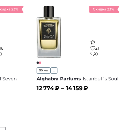
кидка 23%
Скидка 23%
16
21
0
0
50 мл
...
f Seven
Alghabra Parfums
Istanbul`s Soul
12 774
₽ –
14 159
₽
В корзину
 избранное
В избранное