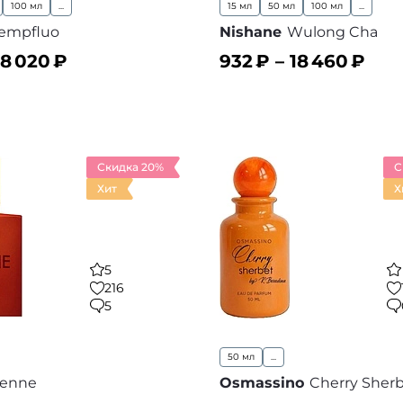
100 мл
...
15 мл
50 мл
100 мл
...
empfluo
Nishane
Wulong Cha
18 020
₽
932
₽ –
18 460
₽
ину
В корзину
В избранное
В
Скидка 20%
С
Хит
Х
5
216
5
50 мл
...
enne
Osmassino
Cherry Sher