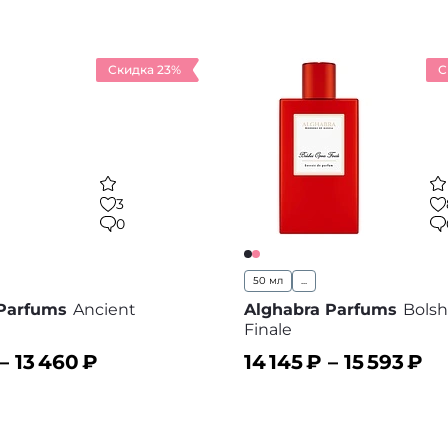
Скидка 23%
С
3
0
50 мл
...
 Parfums
Ancient
Alghabra Parfums
Bolsh
Finale
 –
13 460
₽
14 145
₽ –
15 593
₽
ину
В корзину
В избранное
В