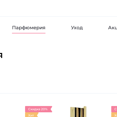
Парфюмерия
Уход
Ак
я
Скидка 20%
С
Хит
Х