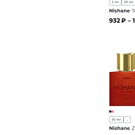
2 мл
50 мл
Nishane
T
932
₽ –
В корз
50 мл
...
Nishane
Z