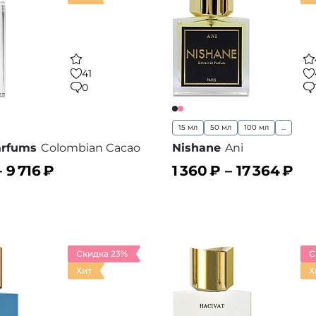
41
0
15 мл
50 мл
100 мл
...
arfums
Colombian Cacao
Nishane
Ani
–
9 716
₽
1 360
₽ –
17 364
₽
ину
В корзину
В избранное
В
Скидка 23%
С
Хит
Х