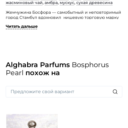
жасминовый чай
,
амбра
,
мускус
,
сухая древесина
Жемчужина Босфора — самобытный и неповторимый
город Стамбул вдохновил нишевую торговую марку
из Турции Alghabra Parfums на создание аромата
Читать дальше
Bosphorus Pearl.
«Этот город особенный своим местоположением —
он расположенный сразу на двух континентах.
Именно это делает Стамбул таким разносторонним —
он мудр как всё восточное и динамичен как запад».
Такое же и звучание представленного изыска:
глубокое и размеренное, и одновременно
Alghabra Parfums
Bosphorus
динамичное, яркое.
Pearl
похож на