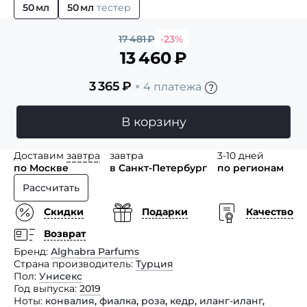
50 мл
50 мл
тестер
17 481
₽
-23%
13 460
₽
3 365
₽
× 4 платежа
В корзину
Доставим
завтра
завтра
3-10 дней
по Москве
в Санкт-Петербург
по регионам
Рассчитать
Скидки
Подарки
Качество
Возврат
Бренд
Alghabra Parfums
Страна производитель
Турция
Пол
Унисекс
Год выпуска
2019
Ноты
конвалия
,
фиалка
,
роза
,
кедр
,
иланг-иланг
,