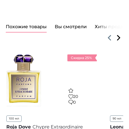
Похожие товары
Вы смотрели
Хиты продаж
Скидка 25%
20
0
100 мл
90 мл
1
Roja Dove
Chypre Extraordinaire
Leonar