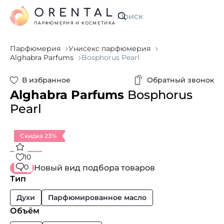
ORENTAL
Искать
ПАРФЮМЕРИЯ И КОСМЕТИКА
Парфюмерия
Унисекс парфюмерия
Alghabra Parfums
Bosphorus Pearl
В избранное
Обратный звонок
Alghabra Parfums
Bosphorus
Pearl
Скидка 23%
10
0
Новый вид подбора товаров
Тип
Духи
Парфюмированное масло
Объём