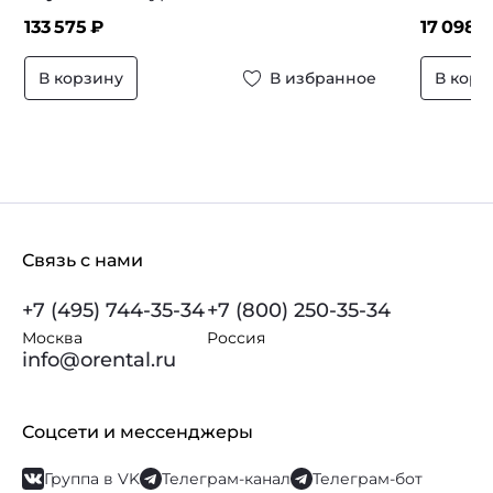
133 575
₽
17 098
₽
В корзину
В избранное
В корз
Связь с нами
+7 (495) 744-35-34
+7 (800) 250-35-34
Москва
Россия
info@orental.ru
Соцсети и мессенджеры
Группа в VK
Телеграм-канал
Телеграм-бот