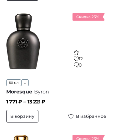
Скидка 23%
12
0
50 мл
...
Moresque
Byron
1 771
₽ –
13 221
₽
В корзину
В избранное
Скидка 23%