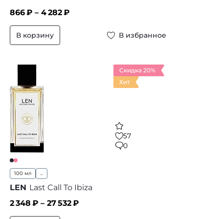
866
₽ –
4 282
₽
В корзину
В избранное
Скидка 20%
Хит
57
0
100 мл
...
LEN
Last Call To Ibiza
2 348
₽ –
27 532
₽