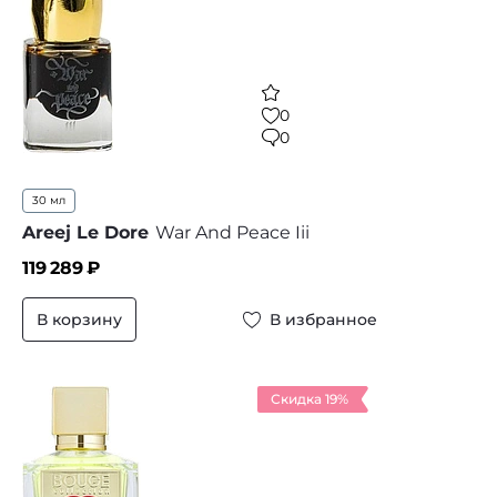
0
0
30 мл
Areej Le Dore
War And Peace Iii
119 289
₽
В корзину
В избранное
Скидка 19%