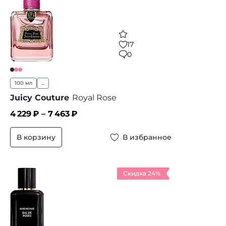
17
0
100 мл
...
Juicy Couture
Royal Rose
4 229
₽ –
7 463
₽
В корзину
В избранное
Скидка 24%