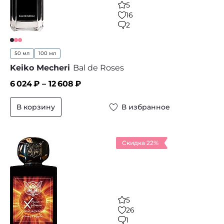
5
16
2
50 мл
100 мл
Keiko Mecheri
Bal de Roses
6 024
₽ –
12 608
₽
В корзину
В избранное
Скидка 22%
5
26
1