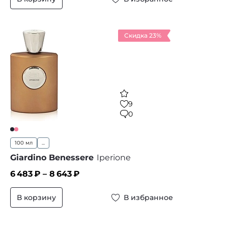
Скидка 23%
9
0
100 мл
...
Giardino Benessere
Iperione
6 483
₽ –
8 643
₽
В корзину
В избранное