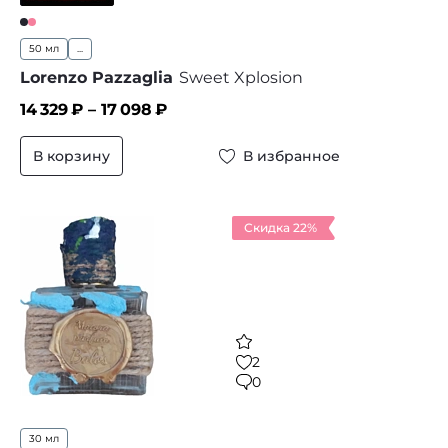
50 мл
...
Lorenzo Pazzaglia
Sweet Xplosion
14 329
₽ –
17 098
₽
В корзину
В избранное
Скидка 22%
2
0
30 мл