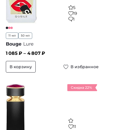
5
19
1
11 мл
50 мл
Bouge
Lure
1 085
₽ –
4 807
₽
В корзину
В избранное
Скидка 22%
11