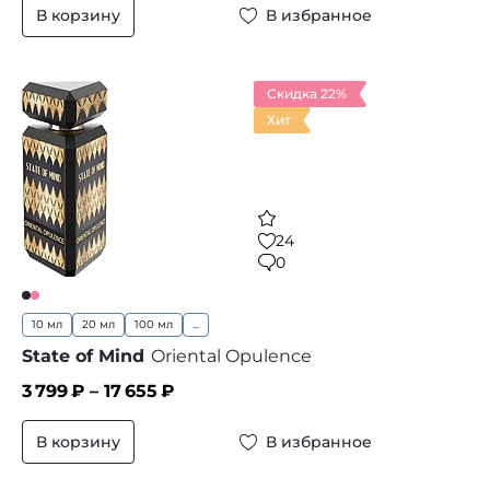
В корзину
В избранное
Скидка 22%
Хит
24
0
10 мл
20 мл
100 мл
...
State of Mind
Oriental Opulence
3 799
₽ –
17 655
₽
В корзину
В избранное