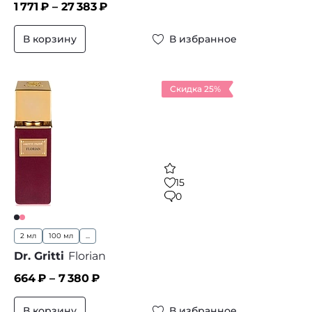
1 771
₽ –
27 383
₽
В корзину
В избранное
Скидка 25%
15
0
2 мл
100 мл
...
Dr. Gritti
Florian
664
₽ –
7 380
₽
В корзину
В избранное