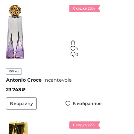
Скидка 23%
4
0
100 мл
Antonio Croce
Incantevole
23 743
₽
В корзину
В избранное
Скидка 22%