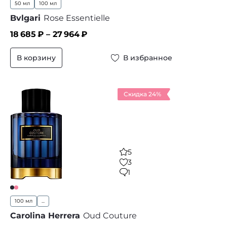
50 мл
100 мл
Bvlgari
Rose Essentielle
18 685
₽ –
27 964
₽
В корзину
В избранное
Скидка 24%
5
3
1
100 мл
...
Carolina Herrera
Oud Couture