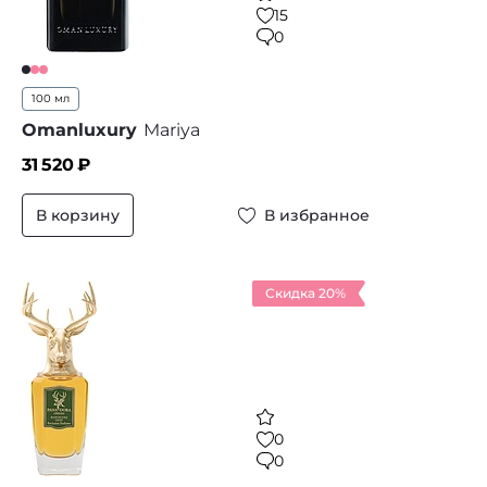
15
0
100 мл
Omanluxury
Mariya
31 520
₽
В корзину
В избранное
Скидка 20%
0
0