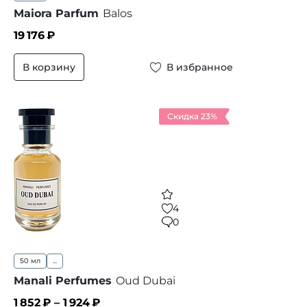
Maiora Parfum
Balos
19 176
₽
В корзину
В избранное
Скидка 23%
4
0
50 мл
...
Manali Perfumes
Oud Dubai
1 852
₽ –
1 924
₽