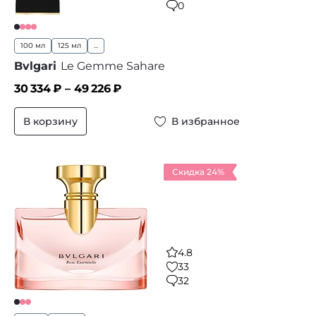
0
100 мл
125 мл
...
Bvlgari
Le Gemme Sahare
30 334
₽ –
49 226
₽
В корзину
В избранное
Скидка 24%
4.8
33
32