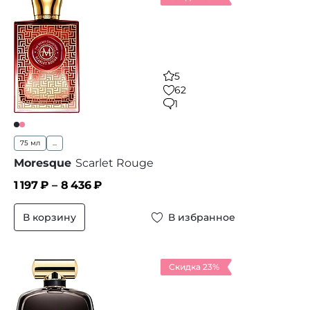
5
62
1
75 мл
...
Moresque
Scarlet Rouge
1 197
₽ –
8 436
₽
В корзину
В избранное
Скидка 23%