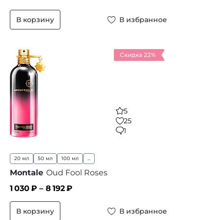
В корзину
В избранное
Скидка 22%
5
25
1
20 мл
50 мл
100 мл
...
Montale
Oud Fool Roses
1 030
₽ –
8 192
₽
В корзину
В избранное