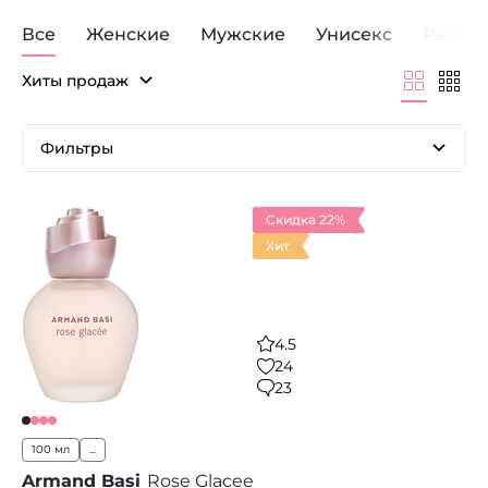
Все
Женские
Мужские
Унисекс
Распр
Хиты продаж
Фильтры
Скидка 22%
Хит
4.5
24
23
100 мл
...
Armand Basi
Rose Glacee