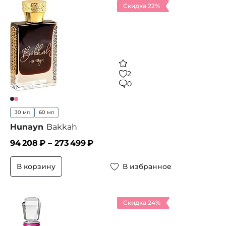
Скидка 22%
2
0
30 мл
60 мл
Hunayn
Bakkah
94 208
₽ –
273 499
₽
В корзину
В избранное
Скидка 24%