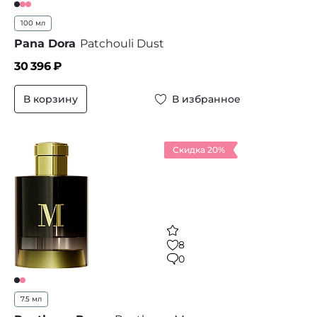
100 мл
Pana Dora
Patchouli Dust
30 396
₽
В корзину
В избранное
Скидка 20%
8
0
7.5 мл